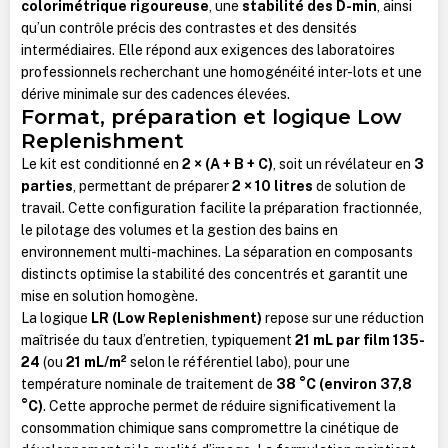
colorimétrique rigoureuse
, une
stabilité des D-min
, ainsi
qu’un contrôle précis des contrastes et des densités
intermédiaires. Elle répond aux exigences des laboratoires
professionnels recherchant une homogénéité inter-lots et une
dérive minimale sur des cadences élevées.
Format, préparation et logique Low
Replenishment
Le kit est conditionné en
2 × (A + B + C)
, soit un révélateur en
3
parties
, permettant de préparer
2 × 10 litres
de solution de
travail. Cette configuration facilite la préparation fractionnée,
le pilotage des volumes et la gestion des bains en
environnement multi-machines. La séparation en composants
distincts optimise la stabilité des concentrés et garantit une
mise en solution homogène.
La logique
LR (Low Replenishment)
repose sur une réduction
maîtrisée du taux d’entretien, typiquement
21 mL par film 135-
24
(ou
21 mL/m²
selon le référentiel labo), pour une
température nominale de traitement de
38 °C (environ 37,8
°C)
. Cette approche permet de réduire significativement la
consommation chimique sans compromettre la cinétique de