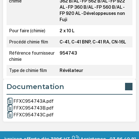
chimie
362 B/AL - FP 562 B/AL - FP 922
AL - FP 360 B/AL - FP 560 B/AL -
FP 920 AL - Développeuses non
Fuji
Pour faire (chimie)
2 x 10 L
Procédé chimie film
C-41, C-41 BNP, C-41 RA, CN-16L
Référence fournisseur
954743
chimie
Type de chimie film
Révélateur
Documentation
FFXC954743A.pdf
FFXC954743B.pdf
FFXC954743C.pdf
Livraison offerte dès 399€ HT
Assistance 03 86 40 91 