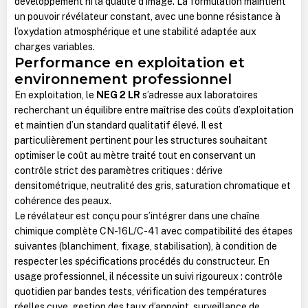
développement ni la qualité d’image. La formulation maintient
un pouvoir révélateur constant, avec une bonne résistance à
l’oxydation atmosphérique et une stabilité adaptée aux
charges variables.
Performance en exploitation et
environnement professionnel
En exploitation, le
NEG 2 LR
s’adresse aux laboratoires
recherchant un équilibre entre maîtrise des coûts d’exploitation
et maintien d’un standard qualitatif élevé. Il est
particulièrement pertinent pour les structures souhaitant
optimiser le coût au mètre traité tout en conservant un
contrôle strict des paramètres critiques : dérive
densitométrique, neutralité des gris, saturation chromatique et
cohérence des peaux.
Le révélateur est conçu pour s’intégrer dans une chaîne
chimique complète CN-16L/C-41 avec compatibilité des étapes
suivantes (blanchiment, fixage, stabilisation), à condition de
respecter les spécifications procédés du constructeur. En
usage professionnel, il nécessite un suivi rigoureux : contrôle
quotidien par bandes tests, vérification des températures
réelles cuve, gestion des taux d’appoint, surveillance de