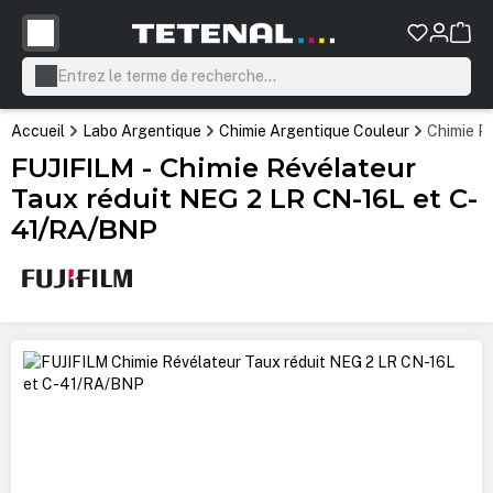
tenu principal
Accueil
Labo Argentique
Chimie Argentique Couleur
Chimie P
FUJIFILM - Chimie Révélateur
Taux réduit NEG 2 LR CN-16L et C-
41/RA/BNP
Ignorer la galerie d'images