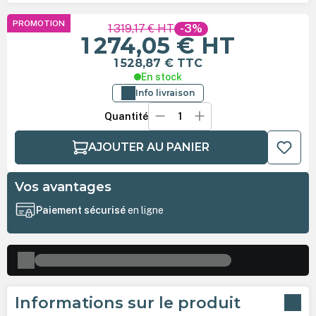
PROMOTION
1 319,17 €
HT
-3%
1 274,05 €
HT
1 528,87 €
TTC
En stock
Info livraison
Quantité
AJOUTER AU PANIER
Vos avantages
Paiement sécurisé
en ligne
Informations sur le produit