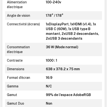
Alimentation
100-240v
électrique
Angle de vision
178° / 178°
Connectivité (écrans)
1xDisplayPort, 1xHDMI (v1.4), 1x
USB C (60W), 1x USB type B
montant, 2xUSB 2 descendants,
2xUSB 3 descendants
Consommation
36 W (Mode normal)
électrique
Contraste
1000 : 1
Dimensions
638 x 378.2 x 75 mm
Format d'écran
16:9
Gamma
N/C
Gamut
99% de l’espace AdobeRGB
Gamut Duo
Non