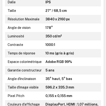
Dalle
IPS
Taille
27" / 68,5 cm
Résolution Maximale
3840 x 2160 px
Angle de vision
178°
Luminosité
350 cd/m²
Contraste
1000:1
Temps de réponse
10 ms (gris à gris)
Espace colorimétrique
Adobe RGB 99%
Garantie constructeur
5 ans
Angle d'inclinaison
35° haut, 5° bas
Taille d'image visible
596.2 x 335.3 mm
Pixel Pitch
0,155 x 0,155 mm
Couleurs d'affichage
DisplayPort, HDMI : 1,07 millions,