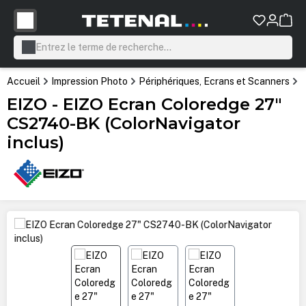
tenu principal
Accueil
Impression Photo
Périphériques, Ecrans et Scanners
É
EIZO - EIZO Ecran Coloredge 27"
CS2740-BK (ColorNavigator
inclus)
Ignorer la galerie d'images