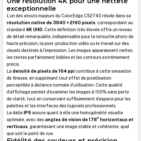
Une résolution 4K pour une netteté
exceptionnelle
L’un des atouts majeurs du ColorEdge CS2740 réside dans sa
résolution native de 3840 × 2160 pixels
, correspondant au
standard
4K UHD
. Cette définition très élevée offre un niveau
de détail remarquable, indispensable pour la retouche photo de
haute précision, la post-production vidéo ou le travail sur des
visuels destinés à l’impression. Les images apparaissent nettes,
les textes parfaitement lisibles et les contours extrêmement
précis.
La
densité de pixels de 164 ppi
contribue à cette sensation
de finesse, en supprimant tout effet de pixellisation
perceptible à distance normale d’utilisation. Cette qualité
d’affichage permet d’examiner les images à 100% sans perte
de clarté, tout en conservant suffisamment d’espace pour les
palettes et les interfaces des logiciels professionnels.
La dalle
IPS
assure quant à elle une homogénéité visuelle
optimale, avec des
angles de vision de 178° horizontaux et
verticaux
, garantissant une image stable et cohérente, quel
que soit le point de vue.
Fidélité des couleurs et précision