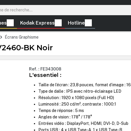
ues
Kodak Express
Hotline
Écrans Graphisme
EV2460-BK Noir
Ref. : FE343008
L'essentiel :
Taille de l’écran : 23,8 pouces, format d’image : 16
Type de dalle : IPS avec rétro-éclairage LED
Résolution : 1920 x 1080 pixels (Full HD)
Luminosité : 250 cd/m², contraste : 1000:1
Temps de réponse : 5 ms
Angles de vision : 178° / 178°
Entrées vidéo : DisplayPort, HDMI, DVI-D, D-Sub
Ports USB : 4 x USB Type-A, 1 x USB Type-B