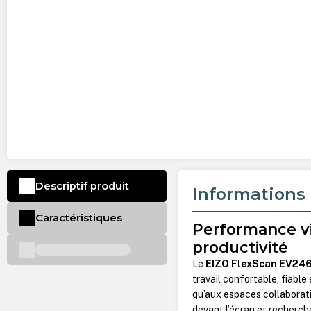
Descriptif produit
Informations 
Caractéristiques
Performance vi
productivité
Le
EIZO FlexScan EV24
travail confortable, fiable
qu’aux espaces collaborati
devant l’écran et recherc