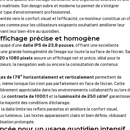
maîtrisée. Son design sobre et moderne lui permet de s’intégrer
 type d’environnement professionnel.
ntée vers le confort visuel et l’efficacité, ce moniteur constitue un c
ises comme pour les utilisateurs exigeants souhaitant améliorer leur
vant leur bien-être au quotidien.
affichage précise et homogène
quipé d’une
dalle IPS de 23,8 pouces
, offrant une excellente
t une grande homogénéité de l’image sur toute la surface de l’écran. S
20 x 1080 pixels
assure un affichage net et précis, idéal pour le
ableurs, la navigation web ou encore la consultation de contenus
rges de 178° horizontalement et verticalement
permettent de
, même lorsque l’on n’est pas parfaitement en face de l’écran. Cette
ulièrement appréciable dans les environnements collaboratifs ou lors 
. Le
contraste de 1000:1
et la
luminosité de 250 cd/m²
garantisse
 la majorité des conditions d’éclairage.
la dalle limite les reflets parasites et améliore le confort visuel,
 lumineux. Les textes apparaissent clairs et bien définis, réduisant
tilisation prolongée.
cée pour un usage quotidien intensif