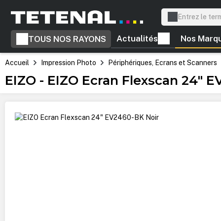
recherche
Passer à la navigation principale
Actualités
Nos Marq
TOUS NOS RAYONS
Accueil
Impression Photo
Périphériques, Ecrans et Scanners
EIZO - EIZO Ecran Flexscan 24" 
Ignorer la galerie d'images