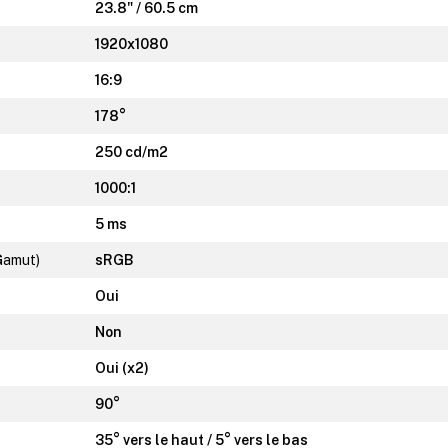
23.8" / 60.5 cm
1920x1080
16:9
178°
250 cd/m2
1000:1
5 ms
Gamut)
sRGB
Oui
Non
Oui (x2)
90°
35° vers le haut / 5° vers le bas