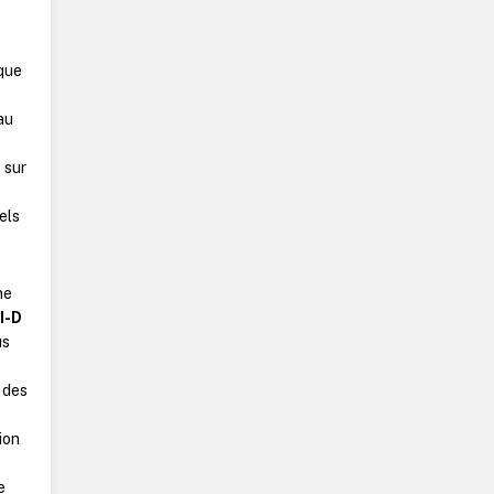
 que
au
 sur
els
ne
I-D
us
r des
ion
e