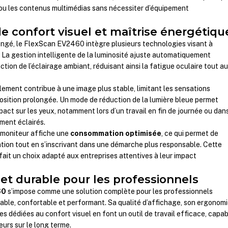
 ou les contenus multimédias sans nécessiter d’équipement
e confort visuel et maîtrise énergétiqu
ngé, le FlexScan EV2460 intègre plusieurs technologies visant à
e. La gestion intelligente de la luminosité ajuste automatiquement
nction de l’éclairage ambiant, réduisant ainsi la fatigue oculaire tout a
llement contribue à une image plus stable, limitant les sensations
position prolongée. Un mode de réduction de la lumière bleue permet
pact sur les yeux, notamment lors d’un travail en fin de journée ou dan
ment éclairés.
e moniteur affiche une
consommation optimisée
, ce qui permet de
tation tout en s’inscrivant dans une démarche plus responsable. Cette
fait un choix adapté aux entreprises attentives à leur impact
 et durable pour les professionnels
60
s’impose comme une solution complète pour les professionnels
able, confortable et performant. Sa qualité d’affichage, son ergonom
s dédiées au confort visuel en font un outil de travail efficace, capa
eurs sur le long terme.