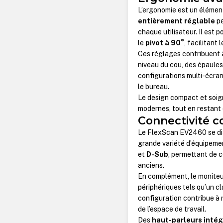
L’ergonomie est un élémen
entièrement réglable
pe
chaque utilisateur. Il est p
le
pivot à 90°
, facilitant
Ces réglages contribuent à
niveau du cou, des épaules
configurations multi-écran
le bureau.
Le design compact et soig
modernes, tout en restant 
Connectivité co
Le FlexScan EV2460 se di
grande variété d’équipemen
et
D-Sub
, permettant de 
anciens.
En complément, le moniteu
périphériques tels qu’un cl
configuration contribue à r
de l’espace de travail.
Des
haut-parleurs inté