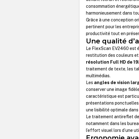
consommation énergétique 
harmonieusement dans tout
Grâce à une conception orie
pertinent pour les entrepr
productivité tout en préser
Une qualité d’
Le FlexScan EV2460 est é
restitution des couleurs e
résolution Full HD de 19
traitement de texte, les t
multimédias.
Les
angles de vision la
conserver une image fidèle
caractéristique est partic
présentations ponctuelles
une lisibilité optimale dans
Le traitement antireflet de 
notamment dans les bureaux
l’effort visuel lors d’une u
Ergonomie avan