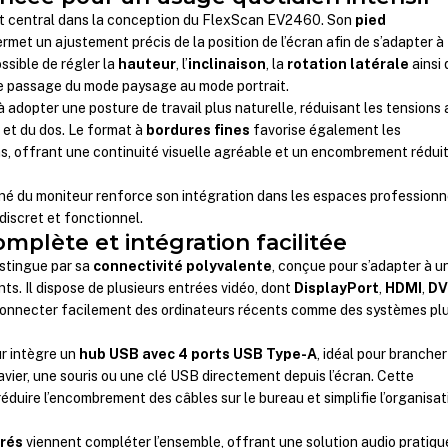
t central dans la conception du FlexScan EV2460. Son
pied
rmet un ajustement précis de la position de l’écran afin de s’adapter à
ossible de régler la
hauteur
, l’
inclinaison
, la
rotation latérale
ainsi
 le passage du mode paysage au mode portrait.
 adopter une posture de travail plus naturelle, réduisant les tensions 
 et du dos. Le format à
bordures fines
favorise également les
s, offrant une continuité visuelle agréable et un encombrement réduit
né du moniteur renforce son intégration dans les espaces professionn
discret et fonctionnel.
mplète et intégration facilitée
stingue par sa
connectivité polyvalente
, conçue pour s’adapter à u
ts. Il dispose de plusieurs entrées vidéo, dont
DisplayPort
,
HDMI
,
DV
connecter facilement des ordinateurs récents comme des systèmes pl
r intègre un
hub USB avec 4 ports USB Type-A
, idéal pour branche
avier, une souris ou une clé USB directement depuis l’écran. Cette
éduire l’encombrement des câbles sur le bureau et simplifie l’organisat
grés
viennent compléter l’ensemble, offrant une solution audio pratiqu