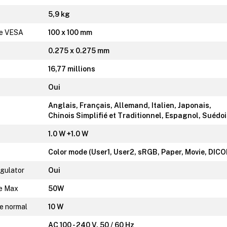
5,9 kg
me VESA
100 x 100 mm
0.275 x 0.275 mm
16,77 millions
Oui
Anglais, Français, Allemand, Italien, Japonais,
Chinois Simplifié et Traditionnel, Espagnol, Suédo
1.0 W +1.0 W
Color mode (User1, User2, sRGB, Paper, Movie, DIC
gulator
Oui
e Max
50W
e normal
10 W
AC 100 - 240 V, 50 / 60 Hz