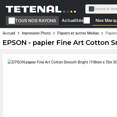
recherche
Passer à la navigation principale
Actualités
Nos Marq
TOUS NOS RAYONS
Accueil
Impression Photo
Papiers et autres Médias
Papiers
EPSON - papier Fine Art Cotton 
Ignorer la galerie d'images