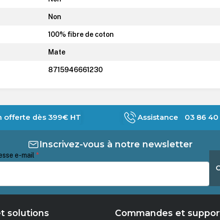
Non
100% fibre de coton
Mate
8715946661230
n offerte dès 399€ HT
Assistance 03 86 40 
Inscrivez-vous à notre newsletter
esse e-mail
*
t solutions
Commandes et suppor