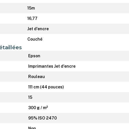
15m
16,77
Jet d'encre
Couché
étaillées
Epson
Imprimantes Jet d'encre
Rouleau
111 cm (44 pouces)
15
300 g / m²
95% ISO 2470
Non