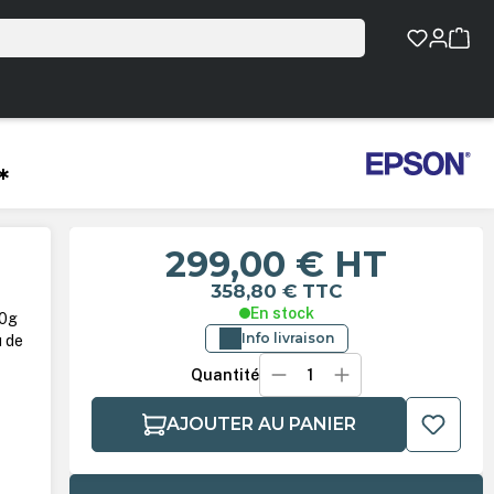
*
299,00 €
HT
358,80 €
TTC
En stock
00g
Info livraison
u de
Quantité
AJOUTER AU PANIER