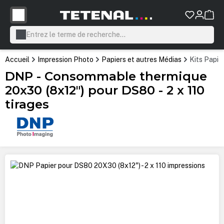
tenu principal
Accueil
Impression Photo
Papiers et autres Médias
Kits Papie
DNP - Consommable thermique
20x30 (8x12") pour DS80 - 2 x 110
tirages
Ignorer la galerie d'images