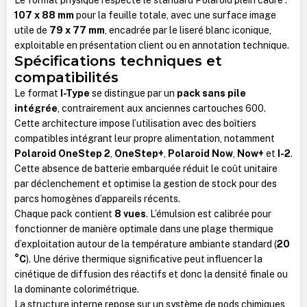
107 x 88 mm
pour la feuille totale, avec une surface image
utile de
79 x 77 mm
, encadrée par le liseré blanc iconique,
exploitable en présentation client ou en annotation technique.
Spécifications techniques et
compatibilités
Le format
I-Type
se distingue par un
pack sans pile
intégrée
, contrairement aux anciennes cartouches 600.
Cette architecture impose l’utilisation avec des boîtiers
compatibles intégrant leur propre alimentation, notamment
Polaroid OneStep 2
,
OneStep+
,
Polaroid Now
,
Now+
et
I-2
.
Cette absence de batterie embarquée réduit le coût unitaire
par déclenchement et optimise la gestion de stock pour des
parcs homogènes d’appareils récents.
Chaque pack contient
8 vues
. L’émulsion est calibrée pour
fonctionner de manière optimale dans une plage thermique
d’exploitation autour de la température ambiante standard (
20
°C
). Une dérive thermique significative peut influencer la
cinétique de diffusion des réactifs et donc la densité finale ou
la dominante colorimétrique.
La structure interne repose sur un système de pods chimiques