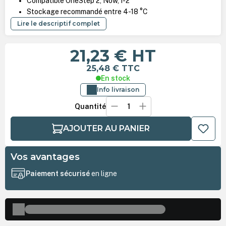
Compatible OneStep 2, Now, I-2
Stockage recommandé entre 4-18 °C
Lire le descriptif complet
21,23 €
HT
25,48 €
TTC
En stock
Info livraison
Quantité
AJOUTER AU PANIER
Vos avantages
Paiement sécurisé
en ligne