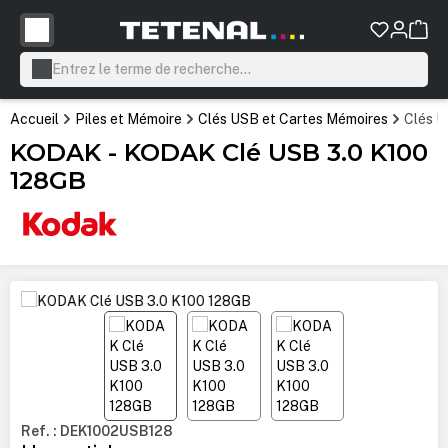
tenu principal
Accueil
Piles et Mémoire
Clés USB et Cartes Mémoires
Clés 
KODAK - KODAK Clé USB 3.0 K100
128GB
Ignorer la galerie d'images
Ref. : DEK1002USB128