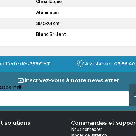
Chromaluxe
Aluminium
30,5x61 cm
Blanc Brillant
n offerte dès 399€ HT
Assistance 03 86 40 
Inscrivez-vous à notre newsletter
esse e-mail
*
t solutions
Commandes et suppor
Nous contacter
Modes de livraison