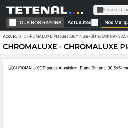
recherche
Passer à la navigation principale
Actualités
Nos Marq
TOUS NOS RAYONS
Accueil
CHROMALUXE Plaques Aluminium - Blanc Brillant - 30.5
CHROMALUXE - CHROMALUXE Plaque
Ignorer la galerie d'images