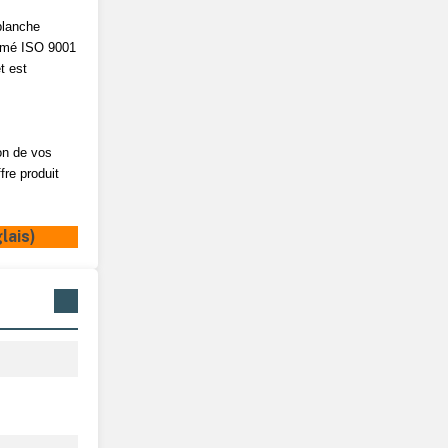
blanche
normé ISO 9001
t est
on de vos
re produit
ais)