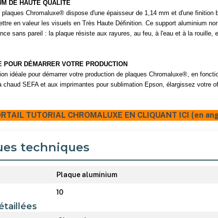
UM DE HAUTE QUALITÉ
 plaques Chromaluxe® dispose d'une épaisseur de 1,14 mm et d'une finition 
mettre en valeur les visuels en Très Haute Définition. Ce support aluminium 
ce sans pareil : la plaque résiste aux rayures, au feu, à l'eau et à la rouille, e
E POUR DÉMARRER VOTRE PRODUCTION
tion idéale pour démarrer votre production de plaques Chromaluxe®, en foncti
 chaud SEFA et aux imprimantes pour sublimation Epson, élargissez votre off
RTAIL TUTORIAL CHROMALUXE EN CLIQUANT ICI (en angl
ues techniques
Plaque aluminium
10
étaillées