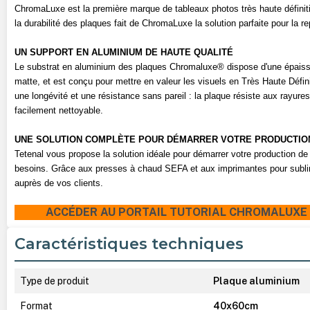
ChromaLuxe est la première marque de tableaux photos
très
haute définit
la durabilité des plaques fait de ChromaLuxe la solution parfaite pour la r
UN SUPPORT EN ALUMINIUM DE HAUTE QUALITÉ
Le substrat en aluminium des plaques Chromaluxe® dispose d'une épaisse
matte, et est conçu pour mettre en valeur les visuels en Très Haute Défi
une longévité et une résistance sans pareil : la plaque résiste aux rayures, a
facilement nettoyable.
UNE SOLUTION COMPLÈTE POUR DÉMARRER VOTRE PRODUCTIO
Tetenal vous propose la solution idéale pour démarrer votre production 
besoins. Grâce aux presses à chaud SEFA et aux imprimantes pour sublima
auprès de vos clients.
ACCÉDER AU PORTAIL TUTORIAL CHROMALUXE EN
Caractéristiques techniques
Type de produit
Plaque aluminium
Format
40x60cm