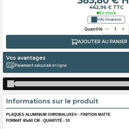
385,80 €
H
462,96 €
TTC
En stock
Info livraison
Quantité
AJOUTER AU PANIER
Vos avantages
Paiement sécurisé
en ligne
Informations sur le produit
PLAQUES ALUMINIUM CHROMALUXE® - FINITION MATTE
FORMAT 40x60 CM - QUANTITÉ : 10