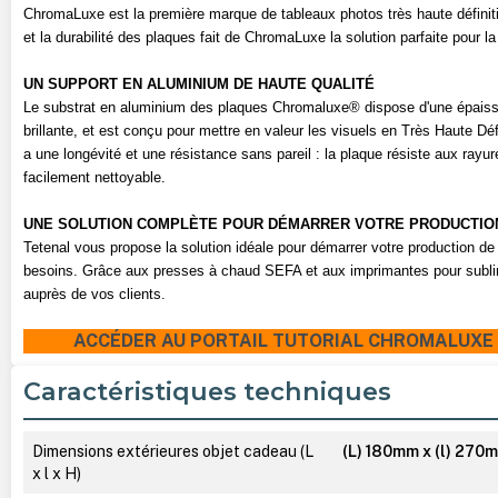
ChromaLuxe est la première marque de tableaux photos
très
haute définit
et la durabilité des plaques fait de ChromaLuxe la solution parfaite pour l
UN SUPPORT EN ALUMINIUM DE HAUTE QUALITÉ
Le substrat en aluminium des plaques Chromaluxe® dispose d'une épaisse
brillante, et est conçu pour mettre en valeur les visuels en Très Haute D
a une longévité et une résistance sans pareil : la plaque résiste aux rayures,
facilement nettoyable.
UNE SOLUTION COMPLÈTE POUR DÉMARRER VOTRE PRODUCTIO
Tetenal vous propose la solution idéale pour démarrer votre production 
besoins. Grâce aux presses à chaud SEFA et aux imprimantes pour sublima
auprès de vos clients.
ACCÉDER AU PORTAIL TUTORIAL CHROMALUXE EN
Caractéristiques techniques
Dimensions extérieures objet cadeau (L
(L) 180mm x (l) 270m
x l x H)