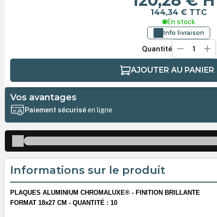
120,28 €
H
144,34 €
TTC
En stock
Info livraison
Quantité
AJOUTER AU PANIER
Vos avantages
Paiement sécurisé
en ligne
Informations sur le produit
PLAQUES ALUMINIUM CHROMALUXE® - FINITION BRILLANTE
FORMAT 18x27 CM - QUANTITÉ : 10