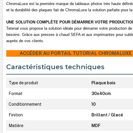
ChromaLuxe est la première marque de tableaux photos
très
haute définit
et la durabilité des plaques fait de ChromaLuxe la solution parfaite pour l
UNE SOLUTION COMPLÈTE POUR DÉMARRER VOTRE PRODUCTIO
Tetenal vous propose la solution idéale pour démarrer votre production 
besoins. Grâce aux presses à chaud SEFA et aux imprimantes pour sublima
auprès de vos clients.
ACCÉDER AU PORTAIL TUTORIAL CHROMALUXE EN
Caractéristiques techniques
Type de produit
Plaque bois
Format
30x40cm
Conditionnement
10
Finition
Brillant / Glacé
Matière
MDF