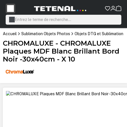
tenu principal
Accueil
Sublimation Objets Photos
Objets DTG et Sublimation
CHROMALUXE - CHROMALUXE
Plaques MDF Blanc Brillant Bord
Noir -30x40cm - X 10
Ignorer la galerie d'images