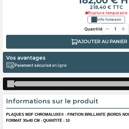
182,00 €
H
218,40 €
TTC
Rupture temporaire
Info livraison
Quantité
AJOUTER AU PANIER
Vos avantages
Paiement sécurisé
en ligne
Informations sur le produit
PLAQUES MDF CHROMALUXE® - FINITION BRILLANTE (BORDS NOI
FORMAT 30x40 CM - QUANTITÉ : 10