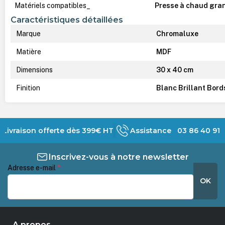
Matériels compatibles_
Presse à chaud gra
Caractéristiques détaillées
Marque
Chromaluxe
Matière
MDF
Dimensions
30 x 40 cm
Finition
Blanc Brillant Bord
Livraison offerte dès 399€ HT
Assistance 03 86 40 91 
Inscrivez-vous à notre newsletter
Adresse e-mail
*
OK
A propos