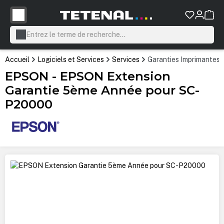
tenu principal
Accueil
Logiciels et Services
Services
Garanties Imprimantes
EPSON - EPSON Extension
Garantie 5ème Année pour SC-
P20000
Ignorer la galerie d'images