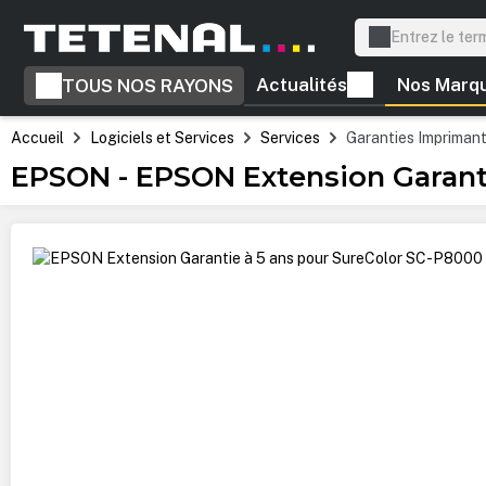
recherche
Passer à la navigation principale
Actualités
Nos Marq
TOUS NOS RAYONS
Accueil
Logiciels et Services
Services
Garanties Impriman
EPSON - EPSON Extension Garanti
Ignorer la galerie d'images