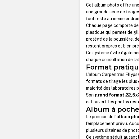
Cet album photo offre un
une grande série de tirag
tout reste au même endroit
Chaque page comporte d
plastique qui permet de glis
protégé de la poussière, de
restent propres et bien p
Ce système évite également
chaque consultation de l’a
Format pratiqu
L’album Carpentras Ellypse
formats de tirage les plus
majorité des laboratoires 
Son
grand format 22,5x
est ouvert, les photos reste
Album à pochet
Le principe de l’
album pho
l’emplacement prévu. Aucun
plusieurs dizaines de phot
Ce système séduit autant l