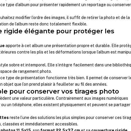
t ce type d’album pour présenter rapidement un reportage ou conserve
haitez modifier l’ordre des images, il suffit de retirer la photo et de la
sation de l’album reste donc totalement flexible.
 rigide élégante pour protéger les
eue
apporte à cet album une présentation propre et durable. Elle protè
érieures contre les plis et les déformations lorsque l’album est manipu
tyle sobre et intemporel. Elle s’intègre facilement dans une bibliothè
espace de rangement photo.
ce type de présentation fonctionne très bien. Il permet de conserver l
objet que l’on prend plaisir à feuilleter au fil des années.
ble pour conserver vos tirages photo
èdent une valeur particulière. Contrairement aux images numériques
 ou un téléphone, elles existent physiquement et peuvent se partager
ttes
reste l’une des solutions les plus simples pour conserver ces tira
, classées et immédiatement accessibles.
 photos 11,5x15
, son
format 22,5x37 cm
et sa
couverture rigide