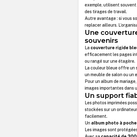
exemple, utilisent souven
des tirages de travail.
Autre avantage : si vous sou
replacer ailleurs. L’organi
Une couverture
souvenirs
La
couverture rigide bl
efficacement les pages int
ou rangé sur une étagère.
La couleur bleue offre un s
un meuble de salon ou un 
Pour un album de mariage, 
images importantes dans un 
Un support fia
Les photos imprimées poss
stockées sur un ordinateur
facilement.
Un
album photo à poche
Les images sont protégées
Avec sa
capacité de 300