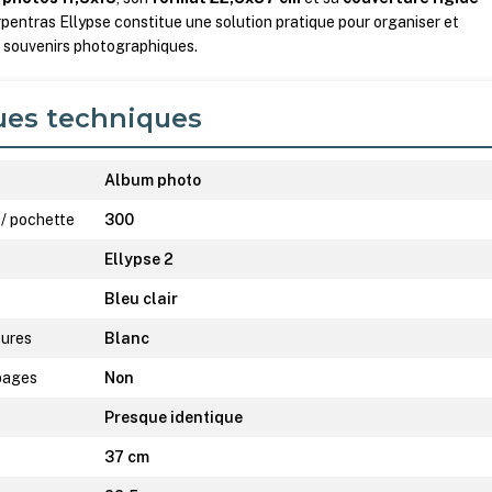
rpentras Ellypse constitue une solution pratique pour organiser et
 souvenirs photographiques.
ues techniques
Album photo
 / pochette
300
Ellypse 2
Bleu clair
eures
Blanc
 pages
Non
Presque identique
37 cm