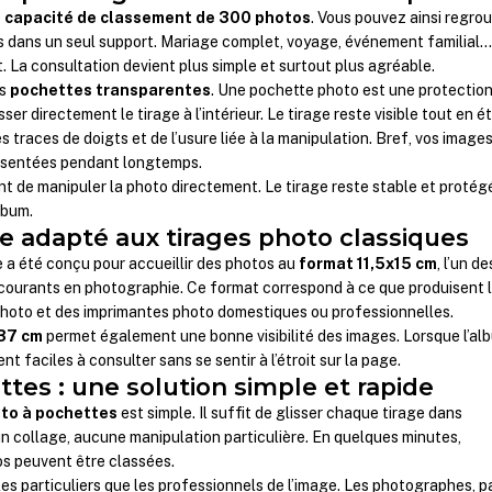
e
capacité de classement de 300 photos
. Vous pouvez ainsi regro
es dans un seul support. Mariage complet, voyage, événement familial
. La consultation devient plus simple et surtout plus agréable.
es
pochettes transparentes
. Une pochette photo est une protectio
ser directement le tirage à l’intérieur. Le tirage reste visible tout en é
s traces de doigts et de l’usure liée à la manipulation. Bref, vos image
résentées pendant longtemps.
 de manipuler la photo directement. Le tirage reste stable et protég
lbum.
e adapté aux tirages photo classiques
 a été conçu pour accueillir des photos au
format 11,5x15 cm
, l’un de
 courants en photographie. Ce format correspond à ce que produisent 
photo et des imprimantes photo domestiques ou professionnelles.
37 cm
permet également une bonne visibilité des images. Lorsque l’al
nt faciles à consulter sans se sentir à l’étroit sur la page.
tes : une solution simple et rapide
to à pochettes
est simple. Il suffit de glisser chaque tirage dans
 collage, aucune manipulation particulière. En quelques minutes,
os peuvent être classées.
es particuliers que les professionnels de l’image. Les photographes, p