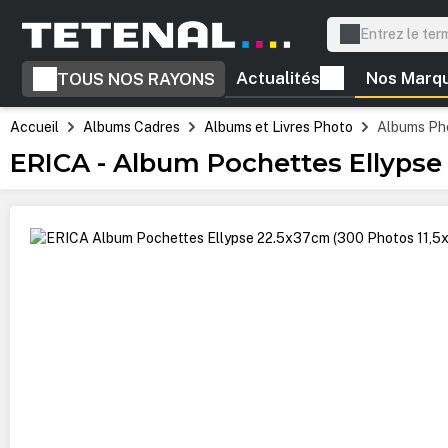
recherche
Passer à la navigation principale
Actualités
Nos Marq
TOUS NOS RAYONS
Accueil
Albums Cadres
Albums et Livres Photo
Albums Ph
ERICA - Album Pochettes Ellypse 
Ignorer la galerie d'images