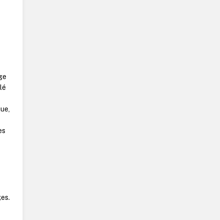
r
ge
lé
que,
es
ges.