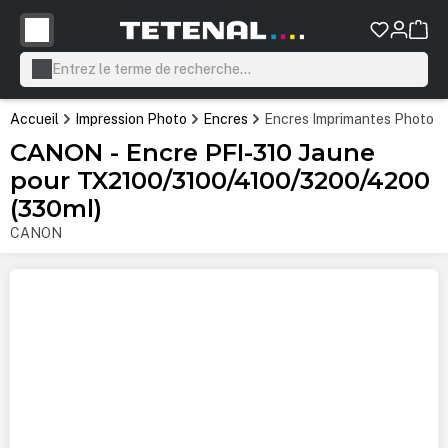
tenu principal
Accueil
Impression Photo
Encres
Encres Imprimantes Photo P
CANON - Encre PFI-310 Jaune
pour TX2100/3100/4100/3200/4200
(330ml)
CANON
Ignorer la galerie d'images