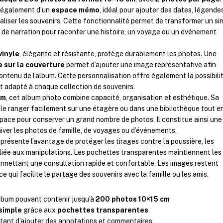
 également d’un
espace mémo
, idéal pour ajouter des dates, légende
iser les souvenirs. Cette fonctionnalité permet de transformer un si
 de narration pour raconter une histoire, un voyage ou un événement
vinyle
, élégante et résistante, protège durablement les photos. Une
 sur la couverture
permet d’ajouter une image représentative afin
contenu de l’album. Cette personnalisation offre également la possibili
t adapté à chaque collection de souvenirs.
cm
, cet album photo combine capacité, organisation et esthétique. Sa
le ranger facilement sur une étagère ou dans une bibliothèque tout e
ace pour conserver un grand nombre de photos. Il constitue ainsi une
hiver les photos de famille, de voyages ou d’événements.
présente l’avantage de protéger les tirages contre la poussière, les
e liée aux manipulations. Les pochettes transparentes maintiennent les
rmettant une consultation rapide et confortable. Les images restent
 ce qui facilite le partage des souvenirs avec la famille ou les amis.
lbum pouvant contenir jusqu’à
200 photos 10×15 cm
 simple
grâce aux
pochettes transparentes
ant d’ajouter des annotations et commentaires