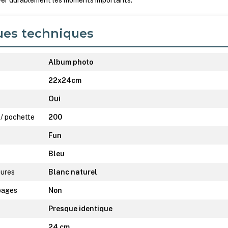
ver durablement les moments importants.
ues techniques
Album photo
22x24cm
Oui
 / pochette
200
Fun
Bleu
eures
Blanc naturel
 pages
Non
Presque identique
24 cm