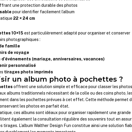
ffrant une protection durable des photos
isable
pour identifier facilement l’album
ratique
22 × 24 cm
ettes 10×15
est particulièrement adapté pour organiser et conserver
irs photographiques :
de famille
irs de voyage
 d’événements (mariage, anniversaires, vacances)
enir personnalisé
des
tirages photo imprimés
sir un album photo à pochettes ?
hettes
offrent une solution simple et efficace pour classer les photo
ux albums traditionnels nécessitant de la colle ou des coins photo, le
ement dans les pochettes prévues à cet effet. Cette méthode permet 
nservant les photos en parfait état.
ratique, ces albums sont idéaux pour organiser rapidement une grande
cilitent également la consultation régulière des souvenirs tout en assu
s tirages. L’album Walther Design Fun constitue ainsi une solution fiab