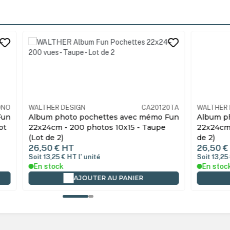
s
its
CA20120TA
WALTHER DESIGN
CA20120
es avec mémo Fun
Album photo pochettes avec mémo F
 10x15 - Taupe
22x24cm - 200 photos 10x15 - Rose (L
de 2)
26,50 €
HT
Soit 13,25 €
HT
l' unité
En stock
AU PANIER
AJOUTER AU PANIER