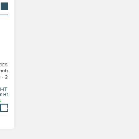
RS
WALTHER DESIGN
CA20120BC
un
Album photo pochettes avec mémo Fun
ot
22x24cm - 200 photos 10x15 - Bleu clair
(Lot de 2)
26,50 €
HT
Soit 13,25 €
HT
l' unité
En stock
AJOUTER AU PANIER