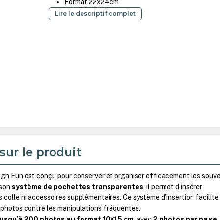
Format 22x24cm
Lire le descriptif complet
sur le produit
ign Fun est conçu pour conserver et organiser efficacement les souve
 son
système de pochettes transparentes
, il permet d’insérer
 colle ni accessoires supplémentaires. Ce système d’insertion facilite 
 photos contre les manipulations fréquentes.
jusqu’à 200 photos au format 10×15 cm
, avec
2 photos par page
.