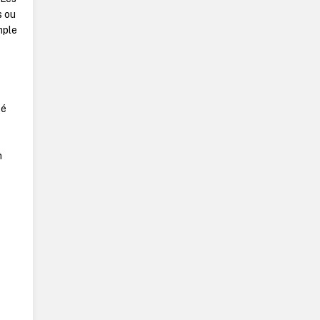
s ou
mple
té
n