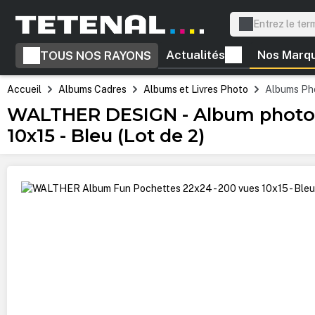
recherche
Passer à la navigation principale
Actualités
Nos Marq
TOUS NOS RAYONS
Accueil
Albums Cadres
Albums et Livres Photo
Albums Ph
WALTHER DESIGN - Album photo 
10x15 - Bleu (Lot de 2)
Ignorer la galerie d'images