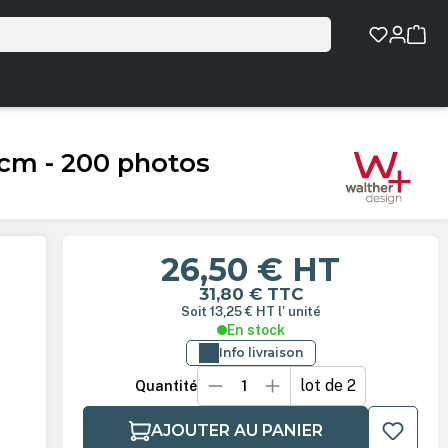
m - 200 photos
26,50 €
HT
31,80 €
TTC
Soit 13,25 €
HT
l' unité
En stock
Info livraison
lot de 2
Quantité
AJOUTER AU PANIER