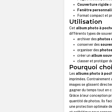
Couverture rigide
o
Fenêtre personnal
Format compact et p
Utilisation
Cet
album photo à poch
différents types de souven
archiver des
photos 
conserver des
souven
organiser des
photos
créer un
album souv
classer et protéger 
Pourquoi choi
Les
albums photo à poc
imprimées. Contrairement a
images se glissent direct
gagner du temps tout en co
Grâce à leur conception p
quantité de photos. Ils fa
une protection optimale de