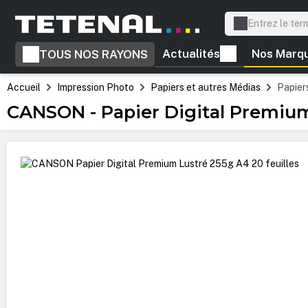
recherche
Passer à la navigation principale
Actualités
Nos Marq
TOUS NOS RAYONS
Accueil
Impression Photo
Papiers et autres Médias
Papiers
CANSON - Papier Digital Premium
Ignorer la galerie d'images