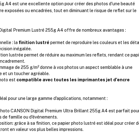
5g A4 est une excellente option pour créer des photos d'une beauté
e exposées ou encadrées, tout en diminuant le risque de reflet sur le
igital Premium Lustré 255g A4 offre de nombreux avantages :
nelle : la
finition lustré
permet de reproduire les couleurs et les déta
cision inégalée.
nition lustrée permet de réduire au maximum les reflets, rendant ce pap
l'encadrement.
rammage de 255 g/m² donne à vos photos un aspect semblable à une
e et un toucher agréable.
photo est
compatible avec toutes les imprimantes jet d'encre
déal pour une large gamme d'applications, notamment :
 photo CANSON Digital Premium Ultra Brillant 255g A4 est parfait pou
s de famille ou d'événements.
sition: grâce à sa finition, ce papier photo lustré est idéal pour créer 
ront en valeur vos plus belles impressions.