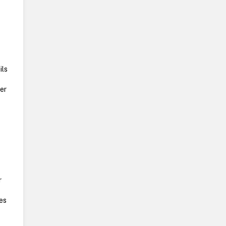
ils
ier
r
des