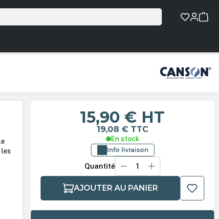
15,90 €
HT
19,08 €
TTC
En stock
le
Info livraison
 les
Quantité
AJOUTER AU PANIER