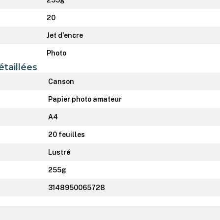
20
Jet d'encre
Photo
étaillées
Canson
Papier photo amateur
A4
20 feuilles
Lustré
255g
3148950065728