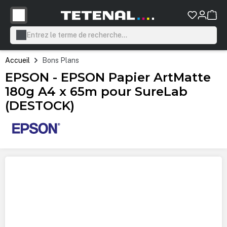
tenu principal
Accueil
Bons Plans
EPSON - EPSON Papier ArtMatte
180g A4 x 65m pour SureLab
(DESTOCK)
Ignorer la galerie d'images