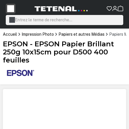
tenu principal
Accueil
Impression Photo
Papiers et autres Médias
Papiers Mi
EPSON - EPSON Papier Brillant
250g 10x15cm pour D500 400
feuilles
Ignorer la galerie d'images