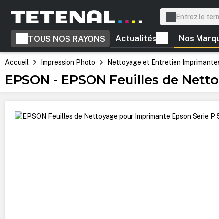
recherche
Passer à la navigation principale
Actualités
Nos Marq
TOUS NOS RAYONS
Accueil
Impression Photo
Nettoyage et Entretien Imprimante
EPSON - EPSON Feuilles de Netto
Ignorer la galerie d'images