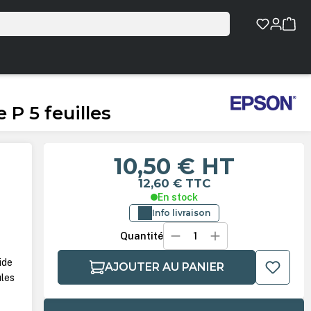
P 5 feuilles
10,50 €
HT
12,60 €
TTC
En stock
Info livraison
Quantité
ide
AJOUTER AU PANIER
ules