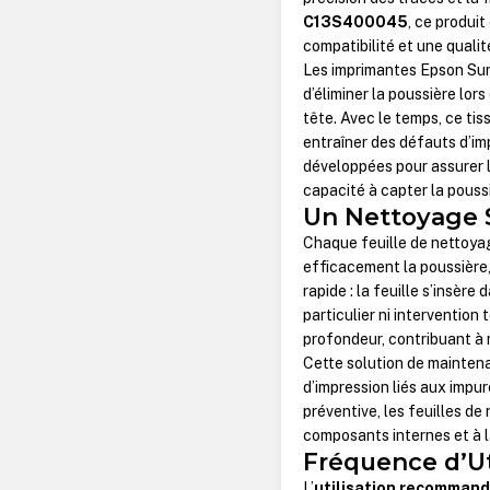
C13S400045
, ce produi
compatibilité et une qual
Les imprimantes Epson Sur
d’éliminer la poussière lor
tête. Avec le temps, ce tis
entraîner des défauts d’im
développées pour assurer 
capacité à capter la pouss
Un Nettoyage S
Chaque feuille de nettoya
efficacement la poussière, 
rapide : la feuille s’insèr
particulier ni intervention
profondeur, contribuant à 
Cette solution de maintena
d’impression liés aux impu
préventive, les feuilles de
composants internes et à l
Fréquence d’Ut
L’
utilisation recommandé