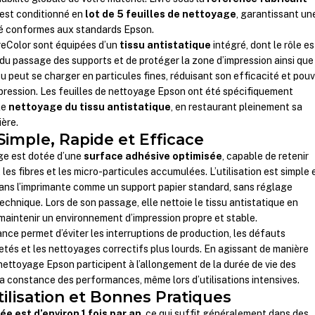
t est conditionné en
lot de 5 feuilles de nettoyage
, garantissant un
ité conformes aux standards Epson.
eColor sont équipées d’un
tissu antistatique
intégré, dont le rôle es
s du passage des supports et de protéger la zone d’impression ainsi que
su peut se charger en particules fines, réduisant son efficacité et pou
pression. Les feuilles de nettoyage Epson ont été spécifiquement
le
nettoyage du tissu antistatique
, en restaurant pleinement sa
ière.
imple, Rapide et Efficace
ge est dotée d’une
surface adhésive optimisée
, capable de retenir
les fibres et les micro-particules accumulées. L’utilisation est simple 
e dans l’imprimante comme un support papier standard, sans réglage
 technique. Lors de son passage, elle nettoie le tissu antistatique en
maintenir un environnement d’impression propre et stable.
nce permet d’éviter les interruptions de production, les défauts
retés et les nettoyages correctifs plus lourds. En agissant de manière
 nettoyage Epson participent à l’allongement de la durée de vie des
a constance des performances, même lors d’utilisations intensives.
ilisation et Bonnes Pratiques
e est d’environ 1 fois par an
, ce qui suffit généralement dans des