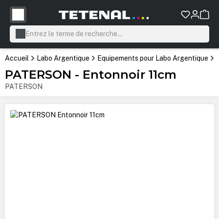
tenu principal
Accueil
Labo Argentique
Equipements pour Labo Argentique
PATERSON - Entonnoir 11cm
PATERSON
Ignorer la galerie d'images