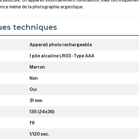
la pellicule. Un appareil volontairement minimaliste, mais techniqueme
sence même de la photographie argentique.
ues techniques
Appareil photo rechargeable
1 pile alcaline LR03 - Type AAA
Marron
Non
Oui
31 mm
135 (24x36)
f9
1/120 sec.