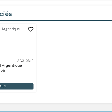
ciés
its
AG310310
 Argentique
oir
AILS