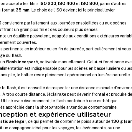
n accepte les films
ISO 200
,
ISO 400
et
ISO 800
, parmi d’autres
au format
35 mm
. Le choix de l’ISO devient ici le principal levier
0
conviendra parfaitement aux journées ensoleillées ou aux scènes
ffrant un grain plus fin et des couleurs plus denses.
te un équilibre polyvalent, adaptée aux conditions extérieures variab
gèrement couvertes.
s pertinente en intérieur ou en fin de journée, particulièrement si vous
age du flash.
t un
flash incorporé
, activable manuellement. Celui-ci fonctionne av
L’alimentation est indispensable pour les scènes en basse lumière ou le
 Sans pile, le boîtier reste pleinement opérationnel en lumière naturelle
le flash, il est conseillé de respecter une distance minimale d’environ
. À trop courte distance, l’éclairage peut devenir frontal et produire d
Utilisé avec discernement, le flash contribue à une esthétique
rès appréciée dans la photographie argentique contemporaine.
ception et expérience utilisateur
astique léger
, ce qui permet de contenir le poids autour de
130 g (sa
ait un compagnon idéal pour les voyages, les événements, ou une