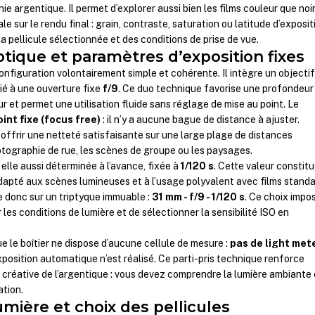
ie argentique. Il permet d’explorer aussi bien les films couleur que noi
le sur le rendu final : grain, contraste, saturation ou latitude d’exposit
a pellicule sélectionnée et des conditions de prise de vue.
ptique et paramètres d’exposition fixes
onfiguration volontairement simple et cohérente. Il intègre un objecti
cié à une ouverture fixe
f/9
. Ce duo technique favorise une profondeur
 et permet une utilisation fluide sans réglage de mise au point. Le
int fixe (focus free)
: il n’y a aucune bague de distance à ajuster.
 offrir une netteté satisfaisante sur une large plage de distances
hotographie de rue, les scènes de groupe ou les paysages.
 elle aussi déterminée à l’avance, fixée à
1/120 s
. Cette valeur constit
apté aux scènes lumineuses et à l’usage polyvalent avec films standa
e donc sur un triptyque immuable :
31 mm - f/9 - 1/120 s
. Ce choix impo
les conditions de lumière et de sélectionner la sensibilité ISO en
ue le boîtier ne dispose d’aucune cellule de mesure :
pas de light met
xposition automatique n’est réalisé. Ce parti-pris technique renforce
créative de l’argentique : vous devez comprendre la lumière ambiante 
ation.
umière et choix des pellicules