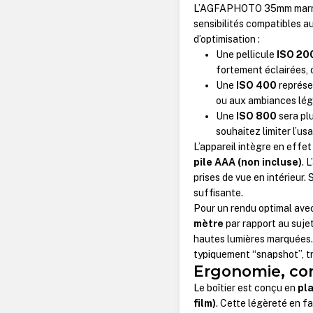
L’AGFAPHOTO 35mm marro
sensibilités compatibles 
d’optimisation :
Une pellicule
ISO 20
fortement éclairées, o
Une
ISO 400
représen
ou aux ambiances lé
Une
ISO 800
sera plu
souhaitez limiter l’us
L’appareil intègre en effe
pile AAA (non incluse)
. 
prises de vue en intérieur.
suffisante.
Pour un rendu optimal avec 
mètre
par rapport au sujet
hautes lumières marquées. 
typiquement “snapshot”, t
Ergonomie, con
Le boîtier est conçu en
pl
film)
. Cette légèreté en f