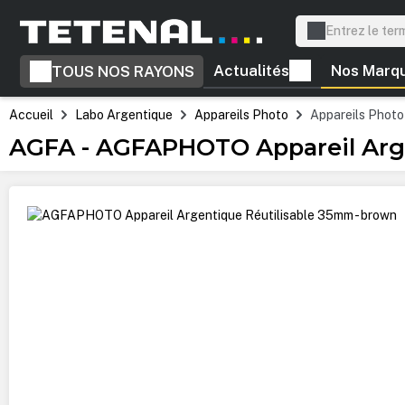
recherche
Passer à la navigation principale
Actualités
Nos Marq
TOUS NOS RAYONS
Accueil
Labo Argentique
Appareils Photo
Appareils Photo
AGFA - AGFAPHOTO Appareil Arge
Ignorer la galerie d'images