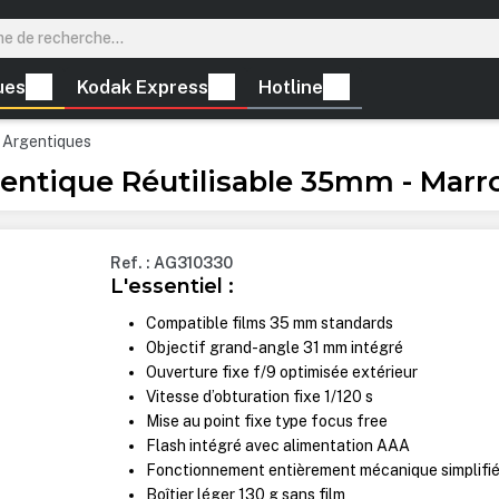
ues
Kodak Express
Hotline
 Argentiques
ntique Réutilisable 35mm - Marr
Ref. : AG310330
L'essentiel :
Compatible films 35 mm standards
Objectif grand-angle 31 mm intégré
Ouverture fixe f/9 optimisée extérieur
Vitesse d’obturation fixe 1/120 s
Mise au point fixe type focus free
Flash intégré avec alimentation AAA
Fonctionnement entièrement mécanique simplifi
Boîtier léger 130 g sans film