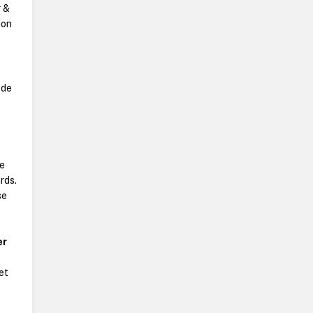
r &
ion
f
 de
ue
rds.
se
er
et