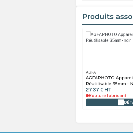
Produits asso
Ignorer la galerie de produ
AGFA
AGFAPHOTO Appareil
Réutilisable 35mm - N
27,37 €
HT
Rupture fabricant
DÉT