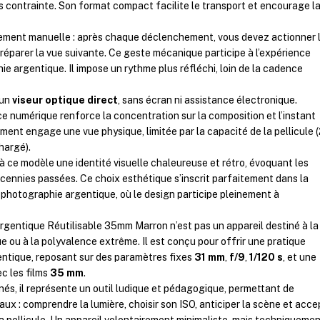
ns contrainte. Son format compact facilite le transport et encourage l
èrement manuelle : après chaque déclenchement, vous devez actionner 
éparer la vue suivante. Ce geste mécanique participe à l’expérience
e argentique. Il impose un rythme plus réfléchi, loin de la cadence
 un
viseur optique direct
, sans écran ni assistance électronique.
ce numérique renforce la concentration sur la composition et l’instant
ent engage une vue physique, limitée par la capacité de la pellicule 
hargé).
 à ce modèle une identité visuelle chaleureuse et rétro, évoquant les
ennies passées. Ce choix esthétique s’inscrit parfaitement dans la
 photographie argentique, où le design participe pleinement à
entique Réutilisable 35mm Marron n’est pas un appareil destiné à la
ou à la polyvalence extrême. Il est conçu pour offrir une pratique
entique, reposant sur des paramètres fixes
31 mm
,
f/9
,
1/120 s
, et une
c les films
35 mm
.
és, il représente un outil ludique et pédagogique, permettant de
ux : comprendre la lumière, choisir son ISO, anticiper la scène et acce