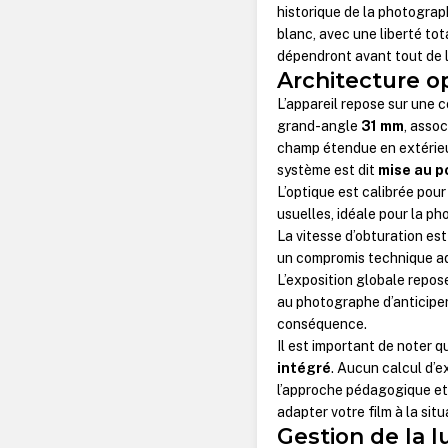
historique de la photograph
blanc, avec une liberté tota
dépendront avant tout de l
Architecture o
L’appareil repose sur une c
grand-angle
31 mm
, asso
champ étendue en extérieur
système est dit
mise au po
L’optique est calibrée pour
usuelles, idéale pour la p
La vitesse d’obturation est
un compromis technique ad
L’exposition globale repos
au photographe d’anticiper 
conséquence.
Il est important de noter q
intégré
. Aucun calcul d’e
l’approche pédagogique et 
adapter votre film à la situ
Gestion de la l