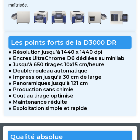
maîtrisée.
Les points forts de la D3000 DR
●
Résolution jusqu’à 1440 x 1440 dpi
●
Encres UltraChrome D6 dédiées au minilab
●
Jusqu’à 650 tirages 10x15 cm/heure
●
Double rouleau automatique
●
Impression jusqu’à 30 cm de large
●
Panoramiques jusqu’à 121 cm
●
Production sans chimie
●
Coût au tirage optimisé
●
Maintenance réduite
●
Exploitation simple et rapide
Qualité absolue