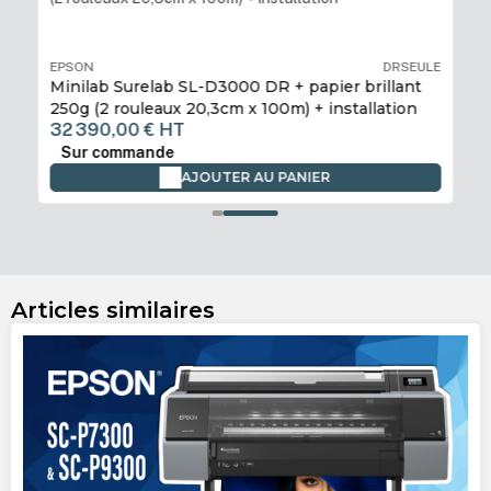
DR
EPSON
DRSEULE
Minilab Surelab SL-D3000 DR + papier brillant
250g (2 rouleaux 20,3cm x 100m) + installation
32 390,00 €
HT
Sur commande
AJOUTER AU PANIER
Articles similaires