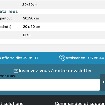
20x20cm
étaillées
 partout
30x30 cm
e photo)
20 x 20 cm
Bleu
n offerte dès 399€ HT
Assistance 03 86 40 
Inscrivez-vous à notre newsletter
esse e-mail
*
t solutions
Commandes et suppor