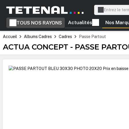
recherche
Passer à la navigation principale
Actualités
Nos Marq
TOUS NOS RAYONS
Accueil
Albums Cadres
Cadres
Passe Partout
ACTUA CONCEPT - PASSE PARTOU
Ignorer la galerie d'images