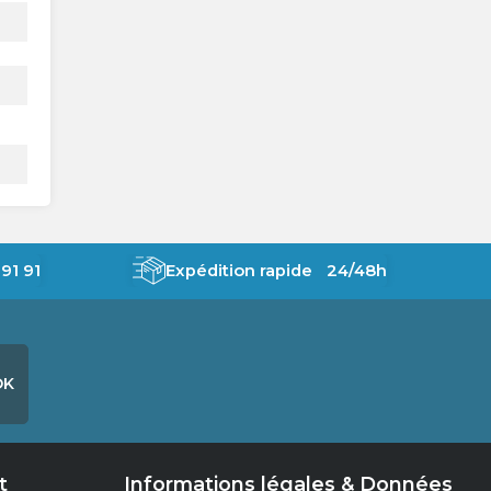
91 91
Expédition rapide 24/48h
OK
t
Informations légales & Données