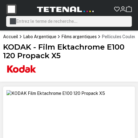
tenu principal
Accueil
Labo Argentique
Films argentiques
Pellicules Couleur
KODAK - Film Ektachrome E100
120 Propack X5
Ignorer la galerie d'images