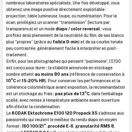
nombreux laboratoires spécialisés. Une fois développé, vous
obtenez une image positive directement exploitable :
projection, table lumineuse, loupe, ou numérisation. Pour le
scan, privilégiez un scanner “transmission” (lecture par
transparence) et un mode
diapo / color reversal
: vous
profitez ainsi pleinement de la neutralité du film, de ses blancs
plus “propres” (grâce au
faible D-min
) et de sa courbe tonale
peu contrastée, généralement facile à interpréter en post-
traitement.
Enfin, pour les photographes qui pensent “patrimoine”, l’E100
est conçu pour durer : la stabilité annoncée en stockage
sombre atteint
au moins 80 ans
(référence de conservation à
10°C
et
15-20% HR
). Pour conserver les performances et la
cohérence colorimétrique avant exposition, la recommandation
est un stockage au frais :
pas plus de 13°C
, dans l’emballage
scellé, avec remise à température ambiante avant ouverture
afin d’éviter la condensation.
Le
KODAK Ektachrome E100 120 Propack X5
s’adresse aux
passionnés qui veulent le meilleur du rendu diapo en moyen
format :
ISO 100/21°
,
procédé E-6
,
granularité RMS 8
,