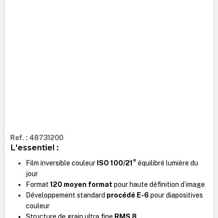
Ref. : 48731200
L'essentiel :
Film inversible couleur
ISO 100/21°
équilibré lumière du
jour
Format
120 moyen format
pour haute définition d’image
Développement standard
procédé E-6
pour diapositives
couleur
Structure de grain ultra fine
RMS 8