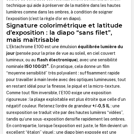
technique qui aide à préserver de la matière dans les hautes
lumières comme dans les ombres, à condition de soigner
l’exposition (c’est la règle d’or en diapo).
Signature colorimétrique et latitude
d’exposition : la diapo “sans filet”,
mais maîtrisable
L’Ektachrome E100 est une émulsion
équilibrée lumière du
jour
(pensée pour la prise de vue au soleil, en ciel couvert
lumineux, ou au
flash électronique
), avec une sensibilité
nominale
ISO 100/21°
. En pratique, cela donne un film
“moyenne sensibilité” très polyvalent : suffisamment rapide
pour travailler à main levée avec des optiques lumineuses, tout
en restant idéal pour la finesse, le piqué et la micro-texture.
Comme tout film inversible, l’E100 exige une exposition
rigoureuse : la plage exploitable est plus étroite que celle d’un
négatif couleur. Retenez l’ordre de grandeur
+/-0,5 IL
: une
surexposition se traduit vite par des hautes lumières “vidées”,
tandis qu’une sous-exposition densifie rapidement les ombres.
En contrepartie, lorsque l’exposition est juste, le film devient un
excellent “étalon” visuel : une diapo bien exposée est une