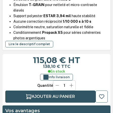
Émulsion
T-GRAIN
pour netteté et micro-contraste
élevés
Support polyester
ESTAR 3,94 mil
haute stabilité
Aucune correction réciprocité
1/10 000 s à 10 s
Colorimétrie neutre, saturation naturelle et fidèle
Conditionnement
Propack X5
pour séries cohérentes
photos argentiques
Lire le descriptif complet
115,08 €
HT
138,10 €
TTC
En stock
Info livraison
Quantité
AJOUTER AU PANIER
Vos avantages