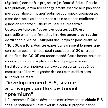
régularité) comme à la projection (uniformité, éclat). Pour la
manipulation, le film 120 est également associé à un papier de
protection (backing paper) optimisé pour mieux encaisser les
aléas de stockage et de transport, un point non négligeable
quand on emporte plusieurs rouleaux sur le terrain.
Côté poses longues / poses très courtes, l’E100 est
particulièrement confortable : il n’exige
aucune correction
de vitesse ni de couleur
pour des temps de pose allant de
1/10 000 s à 10 s
. Pour les expositions vraiment longues, une
correction colorimétrique peut s’appliquer : à
120 s
, l’ajout
d’une filtration
CC10R
est recommandé. Cette bonne tenue en
réciprocité est un vrai plus pour les paysages à l’aube,
l’architecture en intérieur sur trépied, ou certaines scènes
nocturnes où l’on veut garder des couleurs stables sans
multiplier les tests.
Développement E-6, scan et
archivage : un flux de travail
“premium”
L’Ektachrome E100 se développe exclusivement en
chimie E-6
: c’est le standard du film inversible couleur, proposé par de