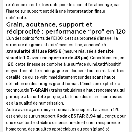
référence directe, très utile pour le scan et l’étalonnage, car
l’image sur support est déjà une interprétation finale
cohérente.
Grain, acutance, support et
réciprocité : performance “pro” en 120
L’un des points forts de l’E100, c’est sa propreté d’image : la
structure de grain est extrêmement fine, annoncée à
granularité diffuse RMS 8
(mesure réalisée à
densité
visuelle 1,0
avec une
aperture de 48 µm
). Concrètement, en
120
, cette finesse se combine à la surface du négatif/positif
moyen format : le rendu gagne en douceur tout en restant très
détaillé, ce qui se voit immédiatement sur des scans haute
définition ou des tirages grand format. L’émulsion exploite la
technologie
T-GRAIN
(grains tabulaires à haut rendement), qui
participe à la netteté perçue, à la tenue des micro-contrastes
et à la qualité de numérisation.
Autre avantage en moyen format : le support. La version 120
est enduite sur un support
Kodak ESTAR 3,94 mil
, conçu pour
une excellente stabilité dimensionnelle et une transparence
homogène, des qualités appréciables au scan (planéité,