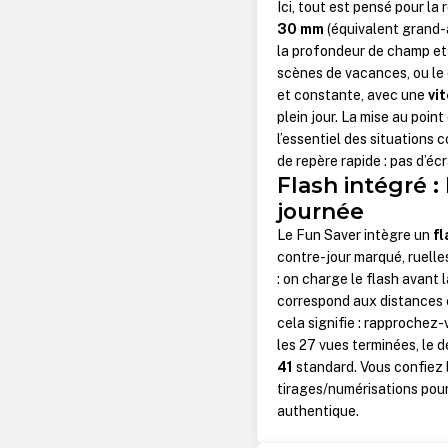
Ici, tout est pensé pour la 
30 mm
(équivalent grand-
la profondeur de champ et l
scènes de vacances, ou le 
et constante, avec une
vi
plein jour. La mise au point
l’essentiel des situations 
de repère rapide : pas d’éc
Flash intégré : 
journée
Le Fun Saver intègre un
f
contre-jour marqué, ruelle
: on charge le flash avant 
correspond aux distances cl
cela signifie : rapprochez-v
les 27 vues terminées, le d
41
standard. Vous confiez l
tirages/numérisations pour
authentique.