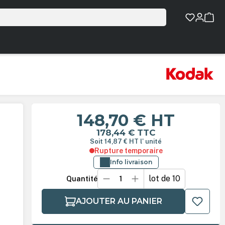
148,70 €
HT
178,44 €
TTC
Soit 14,87 €
HT
l' unité
Rupture temporaire
Info livraison
lot de 10
Quantité
AJOUTER AU PANIER