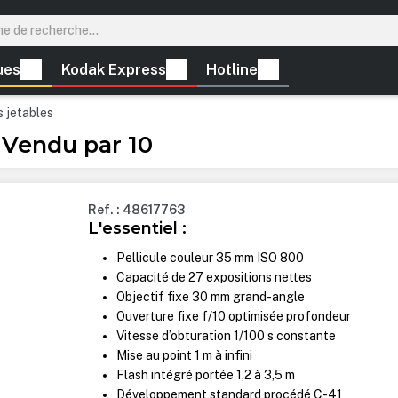
ues
Kodak Express
Hotline
s jetables
 Vendu par 10
Ref. : 48617763
L'essentiel :
Pellicule couleur 35 mm ISO 800
Capacité de 27 expositions nettes
Objectif fixe 30 mm grand-angle
Ouverture fixe f/10 optimisée profondeur
Vitesse d’obturation 1/100 s constante
Mise au point 1 m à infini
Flash intégré portée 1,2 à 3,5 m
Développement standard procédé C-41