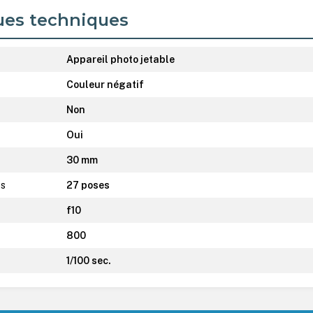
ues techniques
Appareil photo jetable
Couleur négatif
Non
Oui
30 mm
es
27 poses
f10
800
1/100 sec.