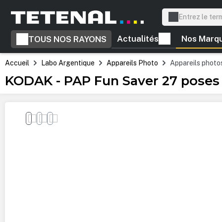
recherche
Passer à la navigation principale
Actualités
Nos Marq
TOUS NOS RAYONS
Accueil
Labo Argentique
Appareils Photo
Appareils photo
KODAK - PAP Fun Saver 27 poses
Ignorer la galerie d'images