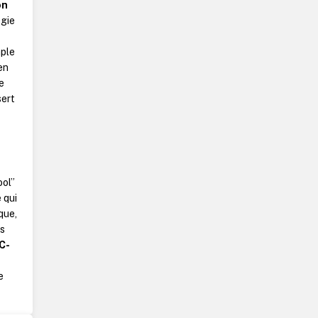
on
égie
mple
en
e
sert
ool”
e qui
que,
is
C-
e