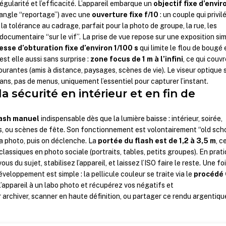
régularité et l’efficacité. L’appareil embarque un
objectif fixe d’envir
angle “reportage”) avec une
ouverture fixe f/10
: un couple qui privil
a tolérance au cadrage, parfait pour la photo de groupe, la rue, les
documentaire “sur le vif”. La prise de vue repose sur une exposition si
tesse d’obturation fixe d’environ 1/100 s
qui limite le flou de bougé 
 est elle aussi sans surprise :
zone focus de 1 m à l’infini
, ce qui couvr
courantes (amis à distance, paysages, scènes de vie). Le viseur optique 
rans, pas de menus, uniquement l’essentiel pour capturer l’instant.
la sécurité en intérieur et en fin de
lash manuel
indispensable dès que la lumière baisse : intérieur, soirée,
s, ou scènes de fête. Son fonctionnement est volontairement “old sch
la photo, puis on déclenche. La
portée du flash est de 1,2 à 3,5 m
, c
assiques en photo sociale (portraits, tables, petits groupes). En prati
ous du sujet, stabilisez l’appareil, et laissez l’ISO faire le reste. Une fo
éveloppement est simple : la pellicule couleur se traite via le
procédé 
’appareil à un labo photo et récupérez vos négatifs et
 archiver, scanner en haute définition, ou partager ce rendu argentiqu