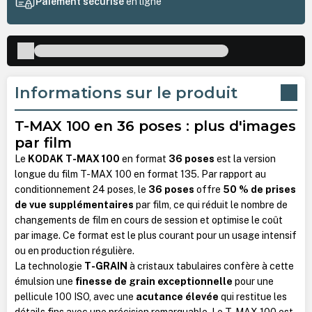
Paiement sécurisé
en ligne
Informations sur le produit
T-MAX 100 en 36 poses : plus d'images
par film
Le
KODAK T-MAX 100
en format
36 poses
est la version
longue du film T-MAX 100 en format 135. Par rapport au
conditionnement 24 poses, le
36 poses
offre
50 % de prises
de vue supplémentaires
par film, ce qui réduit le nombre de
changements de film en cours de session et optimise le coût
par image. Ce format est le plus courant pour un usage intensif
ou en production régulière.
La technologie
T-GRAIN
à cristaux tabulaires confère à cette
émulsion une
finesse de grain exceptionnelle
pour une
pellicule 100 ISO, avec une
acutance élevée
qui restitue les
détails fins avec une précision remarquable. Le T-MAX 100 est