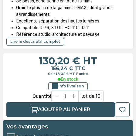
36 poses, conditionné en lot de 10 films
Grain le plus fin de la gamme T-MAX, idéal grands
agrandissements
Excellente séparation des hautes lumières
Compatible D-76, XTOL, HC-110, ID-11
Référence studio, architecture et paysage
Lire le descriptif complet
130,20 €
HT
156,24 €
TTC
Soit 13,02 €
HT
l' unité
En stock
Info livraison
lot de 10
Quantité
AJOUTER AU PANIER
Vos avantages