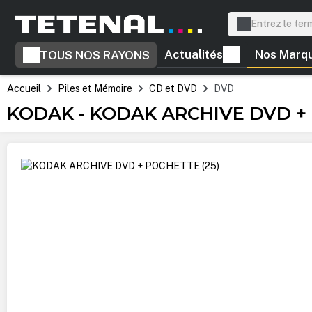
recherche
Passer à la navigation principale
Actualités
Nos Marq
TOUS NOS RAYONS
Accueil
Piles et Mémoire
CD et DVD
DVD
KODAK - KODAK ARCHIVE DVD + 
Ignorer la galerie d'images