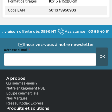
Format de tirages
10x15 à 15x20 cm
Code EAN
5011373950903
Livraison offerte dès 399€ HT
Assistance 03 86 40 91 
Inscrivez-vous à notre newsletter
Adresse e-mail
*
OK
A propos
Qui sommes-nous ?
Notre engagement RSE
Equipe commerciale
Nos Marques
Réseau Kodak Express
Produits et solutions