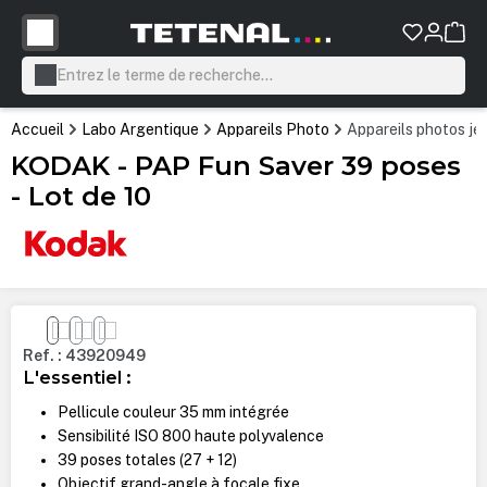
tenu principal
Accueil
Labo Argentique
Appareils Photo
Appareils photos je
KODAK - PAP Fun Saver 39 poses
- Lot de 10
Ignorer la galerie d'images
Ref. : 43920949
L'essentiel :
Pellicule couleur 35 mm intégrée
Sensibilité ISO 800 haute polyvalence
39 poses totales (27 + 12)
Objectif grand-angle à focale fixe