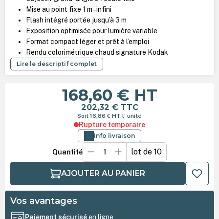
Mise au point fixe 1 m–infini
Flash intégré portée jusqu’à 3 m
Exposition optimisée pour lumière variable
Format compact léger et prêt à l’emploi
Rendu colorimétrique chaud signature Kodak
Lire le descriptif complet
168,60 €
HT
202,32 €
TTC
Soit 16,86 €
HT
l' unité
Rupture temporaire
Info livraison
lot de 10
Quantité
AJOUTER AU PANIER
Vos avantages
Paiement sécurisé
en ligne