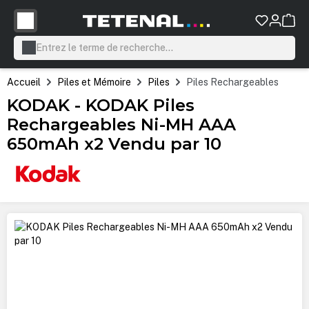
tenu principal
Accueil
Piles et Mémoire
Piles
Piles Rechargeables
KODAK - KODAK Piles
Rechargeables Ni-MH AAA
650mAh x2 Vendu par 10
Ignorer la galerie d'images