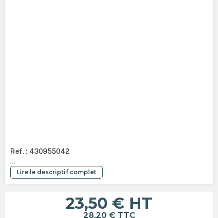
Ref. : 430955042
...
Lire le descriptif complet
23,50 €
HT
28,20 €
TTC