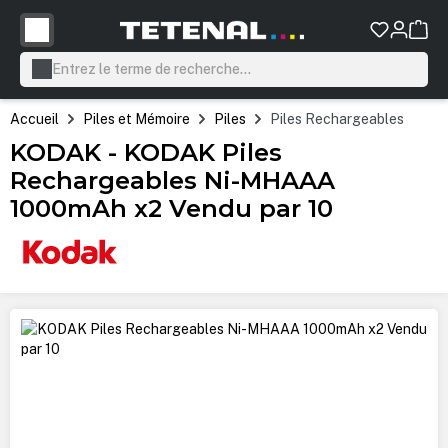
tenu principal
Accueil
Piles et Mémoire
Piles
Piles Rechargeables
KODAK - KODAK Piles
Rechargeables Ni-MHAAA
1000mAh x2 Vendu par 10
Ignorer la galerie d'images