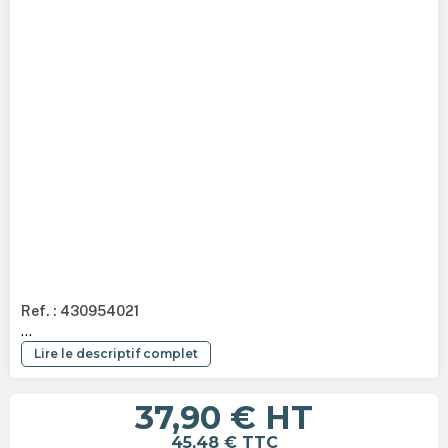
Ref. : 430954021
...
Lire le descriptif complet
37,90 €
HT
45,48 €
TTC