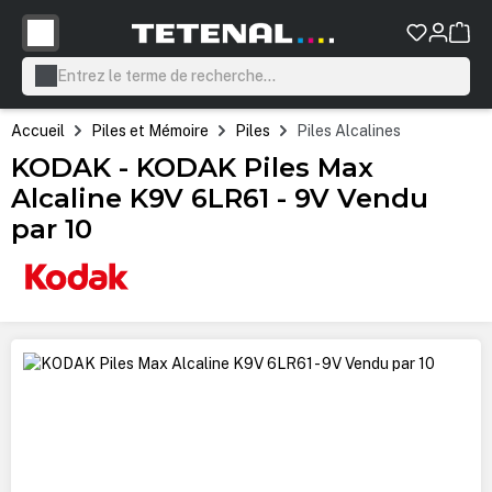
tenu principal
Accueil
Piles et Mémoire
Piles
Piles Alcalines
KODAK - KODAK Piles Max
Alcaline K9V 6LR61 - 9V Vendu
par 10
Ignorer la galerie d'images