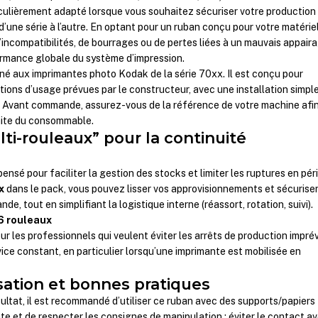
ulièrement adapté lorsque vous souhaitez sécuriser votre production
 d’une série à l’autre. En optant pour un ruban conçu pour votre matériel
’incompatibilités, de bourrages ou de pertes liées à un mauvais appair
ormance globale du système d’impression.
né aux imprimantes photo Kodak de la série 70xx. Il est conçu pour
tions d’usage prévues par le constructeur, avec une installation simple
 Avant commande, assurez-vous de la référence de votre machine afi
faite du consommable.
ti-rouleaux” pour la continuité
nsé pour faciliter la gestion des stocks et limiter les ruptures en pér
x
dans le pack, vous pouvez lisser vos approvisionnements et sécurise
e, tout en simplifiant la logistique interne (réassort, rotation, suivi).
6 rouleaux
ur les professionnels qui veulent éviter les arrêts de production impré
ice constant, en particulier lorsqu’une imprimante est mobilisée en
isation et bonnes pratiques
sultat, il est recommandé d’utiliser ce ruban avec des supports/papiers
te et de respecter les consignes de manipulation : éviter le contact a