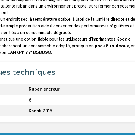
nstaller le ruban dans un environnement propre, et refermer correcteme
ment.
un endroit sec, à température stable, à l’abri de la lumière directe et d
tte simple précaution aide à conserver des performances régulières et
ession liés à un consommable dégradé.
stitue une option fiable pour les utilisateurs d’imprimantes
Kodak
 recherchent un consommable adapté, pratique en
pack 6 rouleaux
, e
 son
EAN 041771858698
.
ues techniques
Ruban encreur
6
Kodak 7015