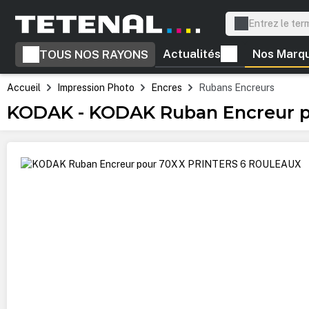
recherche
Passer à la navigation principale
Actualités
Nos Marq
TOUS NOS RAYONS
Accueil
Impression Photo
Encres
Rubans Encreurs
KODAK - KODAK Ruban Encreur 
Ignorer la galerie d'images