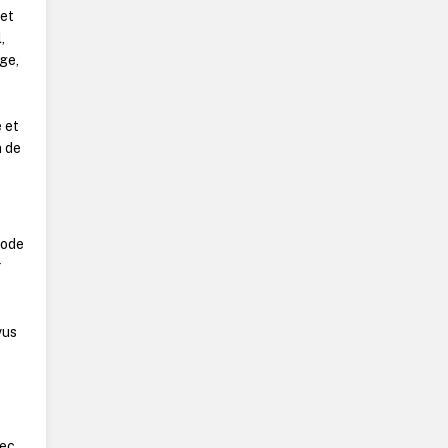
 et
,
age,
 et
n de
iode
r
vus
vec