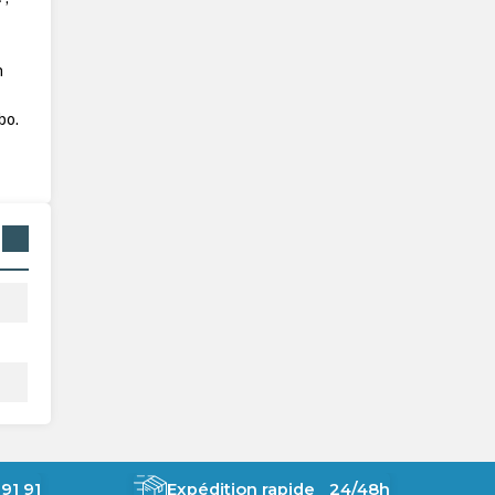
n
bo.
91 91
Expédition rapide 24/48h