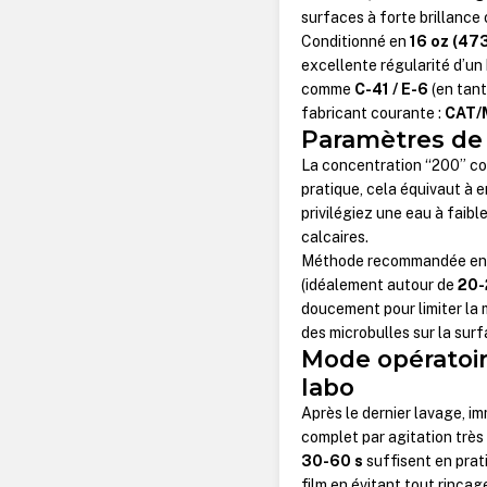
surfaces à forte brillance 
Conditionné en
16 oz (473
excellente régularité d’un 
comme
C-41 / E-6
(en tant
fabricant courante :
CAT/
Paramètres de d
La concentration “200” cor
pratique, cela équivaut à 
privilégiez une eau à faibl
calcaires.
Méthode recommandée en e
(idéalement autour de
20-
doucement pour limiter la 
des microbulles sur la surfa
Mode opératoir
labo
Après le dernier lavage, im
complet par agitation très
30-60 s
suffisent en prati
film en évitant tout rinçage