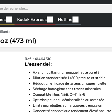
ues
Kodak Express
Hotline
llants
oz (473 ml)
Ref. : 41464510
L'essentiel :
Agent mouillant non ionique haute pureté
Dilution standardisée 1+200 précise et stable
Réduction efficace de la tension superficielle
Séchage homogène sans traces minérales
Compatible films N&B, C-41, E-6
Optimisé pour eau déminéralisée ou osmosée
Limite microbulles et marquages d’émulsion
Concentré économique rendement élevé par litre