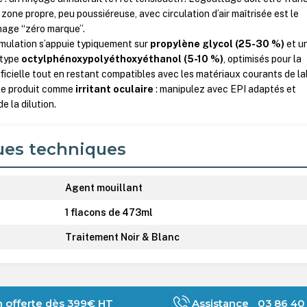
zone propre, peu poussiéreuse, avec circulation d’air maîtrisée est le
chage “zéro marque”.
ormulation s’appuie typiquement sur
propylène glycol (25-30 %)
et u
 type
octylphénoxypolyéthoxyéthanol (5-10 %)
, optimisés pour la
ficielle tout en restant compatibles avec les matériaux courants de la
 le produit comme
irritant oculaire
: manipulez avec EPI adaptés et
e la dilution.
ues techniques
Agent mouillant
1 flacons de 473ml
Traitement Noir & Blanc
n offerte dès 399€ HT
Assistance 03 86 40 