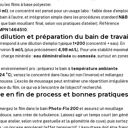
ou les films à base polyester.
 ml)
, ce concentré est pensé pour un usage labo : faible dose d’emploi
bain à l’autre, et intégration simple dans les procédures standard
N&B
 que bain mouillant final, selon vos pratiques d’atelier). Référence
MPN 1464510
.
ilution et préparation du bain de travai
respond à une dilution d’emploi typique
1+200
(concentré + eau). En
environ
5 ml/L
(plus précisément
4,98 ml/L
). Pour une stabilité maxima
e charge minérale :
eau déminéralisée
ou
osmosée
, surtout en zone
nvironnement pro : préparez le bain à
température ambiante
24 °C
), versez le concentré dans l’eau (et non l’inverse) et mélangez
mousse. L’excès de moussage peut entraîner une répartition irrégulière
ce du film, ce qui va à l’encontre de l’objectif recherché.
e en fin de process et bonnes pratique
mergez le film dans le bain
Photo-Flo 200
et assurez un mouillage
 douce, sans créer de turbulence. Laissez agir un temps court (en géné
que atelier, selon votre gestuelle et la géométrie de cuve), puis sortez
 : un rinçage annulerait l’effet tensioactif. L’égouttage doit être franc