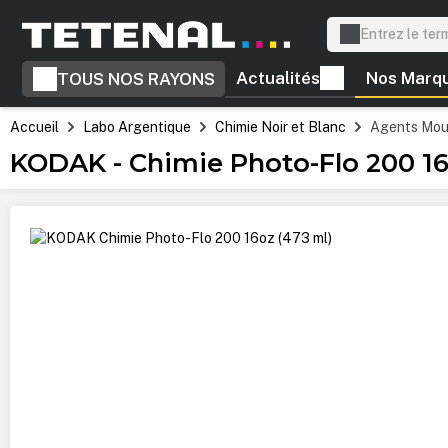
recherche
Passer à la navigation principale
Actualités
Nos Marq
TOUS NOS RAYONS
Accueil
Labo Argentique
Chimie Noir et Blanc
Agents Moui
KODAK - Chimie Photo-Flo 200 16
Ignorer la galerie d'images