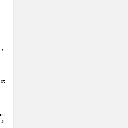
,
l
le,
s
 et
s
ral
 le
 ;