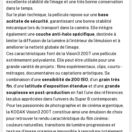
excellente stabilité de l’image et une très bonne conservation
dans le temps.
Sur le plan technique, la pellicule repose sur une
base
acétate de sécurité
, garantissant une bonne stabilité
mécanique lors du transport dans la caméra. Elle intègre
également une
couche anti-halo spécifique
, destinée à
limiter la diffusion de la lumière à l’intérieur de l’émulsion et à
améliorer la netteté globale de l’image.
Ces caractéristiques font de la Vision3 200T une pellicule
extrêmement polyvalente. Elle peut être utilisée pour une
grande variété de projets : films expérimentaux, clips, courts-
métrages, documentaires ou captations artistiques. Sa
combinaison d’une
sensibilité de 200 ISO
, d’un
grain très
fin
, d’une
latitude d’exposition étendue
et d’une
grande
souplesse en post-production
en fait l’une des références
les plus appréciées dans l’univers du Super 8 contemporain.
Pour les passionnés de photographie et de cinéma argentique,
la KODAK Vision3 200T constitue ainsi une émulsion de choix
pour retrouver le rendu caractéristique du film cinéma :
couleurs naturelles, transitions de lumière progressives et
texture d’image organique impossible à reproduire totalement