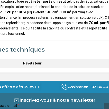
a solution diluée est à
jeter après un seul lot
(pas de réutilisation, pa
 En exploitation non replenished, la capacité de la solution stock est
ou 120 par litre
(équivalent
516 cm² / 80 in²
par film) avec
on charge. En process replenished (uniquement en solution stock), 
t de replenisher ; la cadence de ré-appoint typique est de
70 mL par f
équivalents), ce qui facilite la stabilité du contraste et la répétabilité
t professionnel.
ues techniques
Révélateur
n offerte dès 399€ HT
Assistance 03 86 40 
Inscrivez-vous à notre newsletter
esse e-mail
*