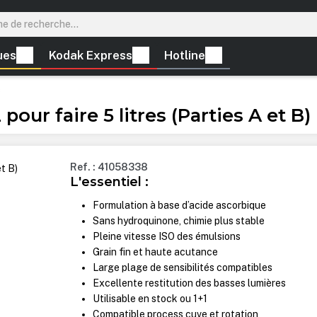
ues
Kodak Express
Hotline
s
ur faire 5 litres (Parties A et B)
Ref. : 41058338
L'essentiel :
Formulation à base d’acide ascorbique
Sans hydroquinone, chimie plus stable
Pleine vitesse ISO des émulsions
Grain fin et haute acutance
Large plage de sensibilités compatibles
Excellente restitution des basses lumières
Utilisable en stock ou 1+1
Compatible process cuve et rotation