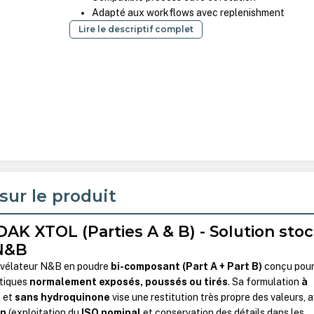
Adapté aux workflows avec replenishment
Lire le descriptif complet
sur le produit
AK XTOL (Parties A & B) - Solution sto
 N&B
évélateur N&B en poudre
bi-composant (Part A + Part B)
conçu pour
ntiques
normalement exposés, poussés ou tirés
. Sa formulation
à
e
et
sans hydroquinone
vise une restitution très propre des valeurs, 
on
(exploitation du
ISO nominal
et conservation des détails dans les