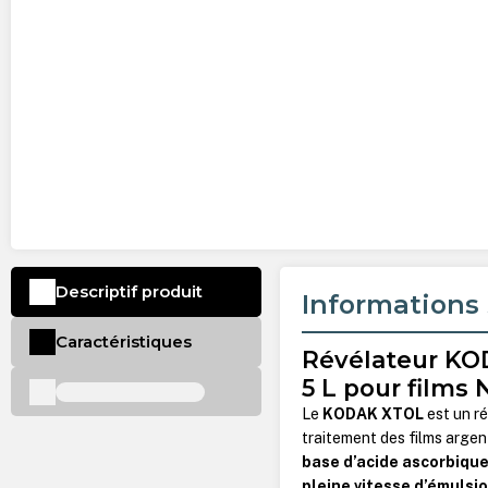
Descriptif produit
Informations 
Caractéristiques
Révélateur KOD
5 L pour films
Le
KODAK XTOL
est un r
traitement des films arge
base d’acide ascorbiqu
pleine vitesse d’émulsi