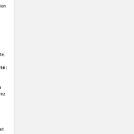
tion
r
te,
té :
s
rez
et