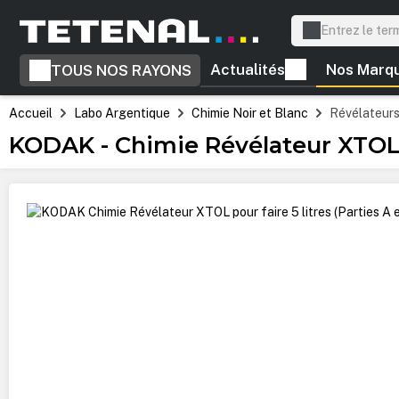
recherche
Passer à la navigation principale
Actualités
Nos Marq
TOUS NOS RAYONS
Accueil
Labo Argentique
Chimie Noir et Blanc
Révélateur
KODAK - Chimie Révélateur XTOL po
Ignorer la galerie d'images