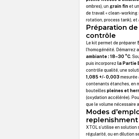
ombres), un
grain fin
et u
de travail « clean-working
rotation, process tank), et
Préparation de 
contrôle
Le kit permet de préparer
l’homogénéité. Démarrez 
ambiante : 18–30 °C
. So
puis incorporez
la Partie 
contrôle qualité, une sol
1,085 +/- 0,003
mesurée
contenants étanches, en min
bouteilles
pleines et he
(oxydation accélérée). Pour
que le volume nécessaire a
Modes d’emploi 
replenishment
XTOL s’utilise en solution 
régularité, ou en dilution 