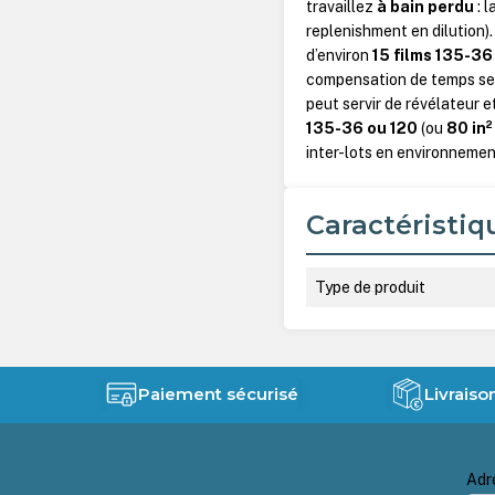
travaillez
à bain perdu
: l
replenishment en dilution).
d’environ
15 films 135-36 
compensation de temps sel
peut servir de révélateur e
135-36 ou 120
(ou
80 in²
inter-lots en environnemen
Caractéristiq
Type de produit
Paiement sécurisé
Livraiso
Adr