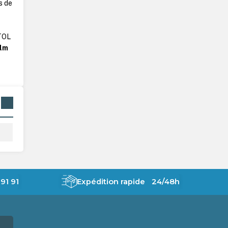
s de
XTOL
ilm
91 91
Expédition rapide 24/48h