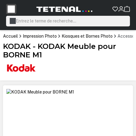
tenu principal
Accueil
Impression Photo
Kiosques et Bornes Photo
Accessoi
KODAK - KODAK Meuble pour
BORNE M1
Ignorer la galerie d'images