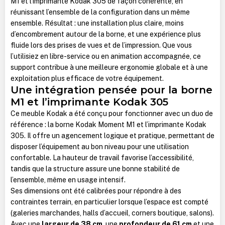
M1 et l’imprimante Kodak 305 de façon cohérente, en
réunissant l’ensemble de la configuration dans un même
ensemble. Résultat : une installation plus claire, moins
d’encombrement autour de la borne, et une expérience plus
fluide lors des prises de vues et de l’impression. Que vous
l’utilisiez en libre-service ou en animation accompagnée, ce
support contribue à une meilleure ergonomie globale et à une
exploitation plus efficace de votre équipement.
Une intégration pensée pour la borne
M1 et l’imprimante Kodak 305
Ce meuble Kodak a été conçu pour fonctionner avec un duo de
référence : la borne Kodak Moment M1 et l’imprimante Kodak
305. Il offre un agencement logique et pratique, permettant de
disposer l’équipement au bon niveau pour une utilisation
confortable. La hauteur de travail favorise l’accessibilité,
tandis que la structure assure une bonne stabilité de
l’ensemble, même en usage intensif.
Ses dimensions ont été calibrées pour répondre à des
contraintes terrain, en particulier lorsque l’espace est compté
(galeries marchandes, halls d’accueil, corners boutique, salons).
Avec une
largeur de 38 cm
, une
profondeur de 61 cm
et une