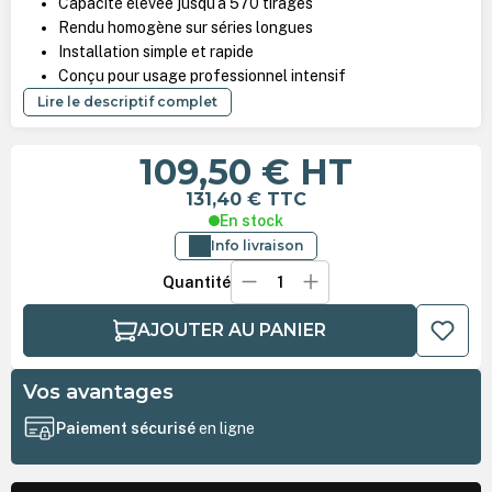
Capacité élevée jusqu’à 570 tirages
Rendu homogène sur séries longues
Installation simple et rapide
Conçu pour usage professionnel intensif
Lire le descriptif complet
109,50 €
HT
131,40 €
TTC
En stock
Info livraison
Quantité
AJOUTER AU PANIER
Vos avantages
Paiement sécurisé
en ligne