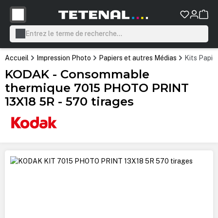
tenu principal
Accueil
Impression Photo
Papiers et autres Médias
Kits Papie
KODAK - Consommable
thermique 7015 PHOTO PRINT
13X18 5R - 570 tirages
Ignorer la galerie d'images