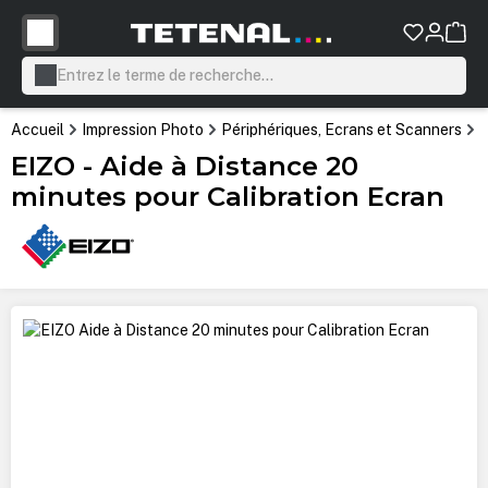
tenu principal
Accueil
Impression Photo
Périphériques, Ecrans et Scanners
É
EIZO - Aide à Distance 20
minutes pour Calibration Ecran
Ignorer la galerie d'images