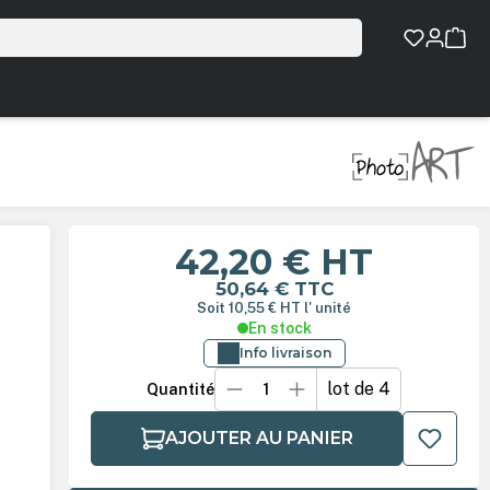
42,20 €
HT
50,64 €
TTC
Soit 10,55 €
HT
l' unité
En stock
Info livraison
lot de 4
Quantité
AJOUTER AU PANIER