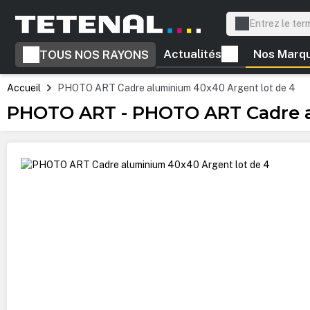
recherche
Passer à la navigation principale
Actualités
Nos Marq
TOUS NOS RAYONS
Accueil
PHOTO ART Cadre aluminium 40x40 Argent lot de 4
PHOTO ART - PHOTO ART Cadre a
Ignorer la galerie d'images