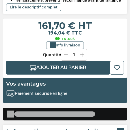
Remplacement préventif recommandé avant défaillance
Lire le descriptif complet
161,70 €
HT
194,04 €
TTC
En stock
Info livraison
Quantité
AJOUTER AU PANIER
Vos avantages
Paiement sécurisé
en ligne