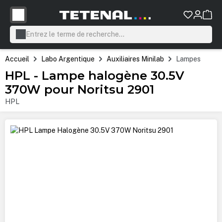
tenu principal
Accueil
Labo Argentique
Auxiliaires Minilab
Lampes
HPL - Lampe halogène 30.5V
370W pour Noritsu 2901
HPL
Ignorer la galerie d'images