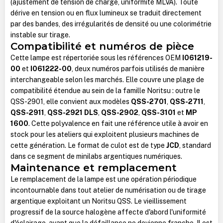
(ajustement de tension de charge, uniformité MLVA). Toute
dérive en tension ou en flux lumineux se traduit directement
par des bandes, des irrégularités de densité ou une colorimétrie
instable sur tirage.
Compatibilité et numéros de pièce
Cette lampe est répertoriée sous les références OEM
I061219-
00
et
I061222-00
, deux numéros parfois utilisés de manière
interchangeable selon les marchés. Elle couvre une plage de
compatibilité étendue au sein de la famille Noritsu : outre le
QSS-2901, elle convient aux modèles
QSS-2701
,
QSS-2711
,
QSS-2911
,
QSS-2921 DLS
,
QSS-2902
,
QSS-3101
et
MP
1600
. Cette polyvalence en fait une référence utile à avoir en
stock pour les ateliers qui exploitent plusieurs machines de
cette génération. Le format de culot est de type
JCD
, standard
dans ce segment de minilabs argentiques numériques.
Maintenance et remplacement
Le remplacement de la lampe est une opération périodique
incontournable dans tout atelier de numérisation ou de tirage
argentique exploitant un Noritsu QSS. Le vieillissement
progressif de la source halogène affecte d'abord l'uniformité
d'éclairage, avant que la défaillance ne devienne franche. Il est