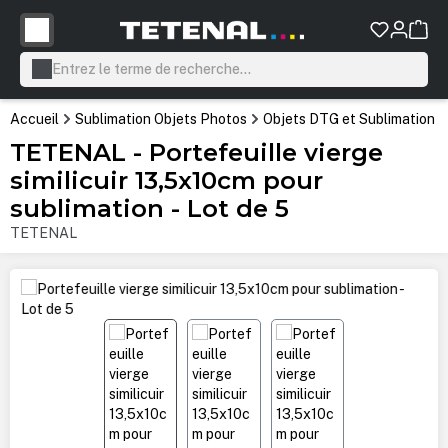
tenu principal
Accueil
Sublimation Objets Photos
Objets DTG et Sublimation
TETENAL - Portefeuille vierge
similicuir 13,5x10cm pour
sublimation - Lot de 5
TETENAL
Ignorer la galerie d'images