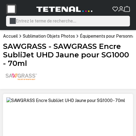
tenu principal
Accueil
Sublimation Objets Photos
Équipements pour Personnali
SAWGRASS - SAWGRASS Encre
SubliJet UHD Jaune pour SG1000
- 70ml
Ignorer la galerie d'images