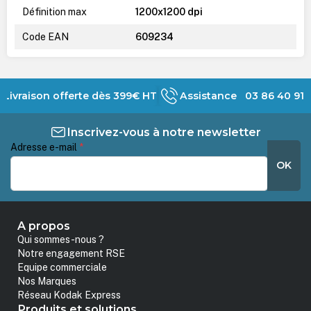
Définition max
1200x1200 dpi
Code EAN
609234
Livraison offerte dès 399€ HT
Assistance 03 86 40 91 
Inscrivez-vous à notre newsletter
Adresse e-mail
*
OK
A propos
Qui sommes-nous ?
Notre engagement RSE
Equipe commerciale
Nos Marques
Réseau Kodak Express
Produits et solutions