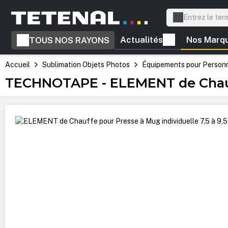
recherche
Passer à la navigation principale
Actualités
Nos Marq
TOUS NOS RAYONS
Accueil
Sublimation Objets Photos
Équipements pour Personna
TECHNOTAPE - ELEMENT de Chauffe
Ignorer la galerie d'images