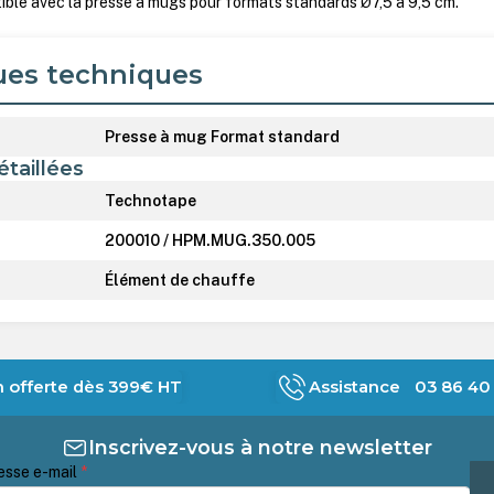
ble avec la presse à mugs pour formats standards Ø7,5 à 9,5 cm.
ues techniques
Presse à mug Format standard
étaillées
Technotape
200010 / HPM.MUG.350.005
Élément de chauffe
n offerte dès 399€ HT
Assistance 03 86 40 
Inscrivez-vous à notre newsletter
esse e-mail
*