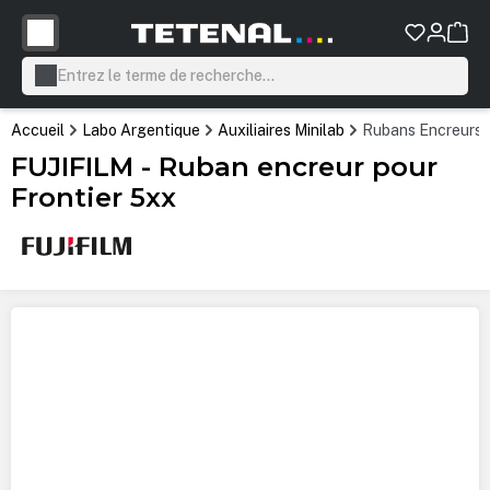
tenu principal
Accueil
Labo Argentique
Auxiliaires Minilab
Rubans Encreurs 
FUJIFILM - Ruban encreur pour
Frontier 5xx
Ignorer la galerie d'images