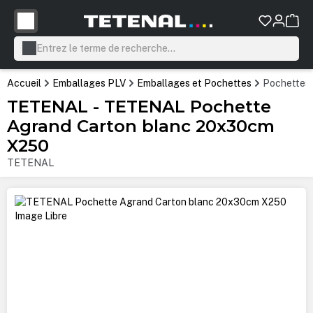
tenu principal
Accueil
Emballages PLV
Emballages et Pochettes
Pochettes 
TETENAL - TETENAL Pochette
Agrand Carton blanc 20x30cm
X250
TETENAL
Ignorer la galerie d'images