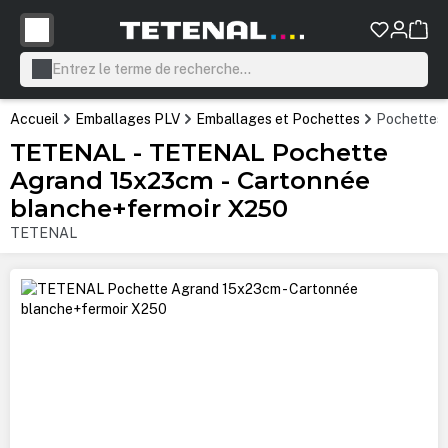
tenu principal
Accueil
Emballages PLV
Emballages et Pochettes
Pochettes 
TETENAL - TETENAL Pochette
Agrand 15x23cm - Cartonnée
blanche+fermoir X250
TETENAL
Ignorer la galerie d'images