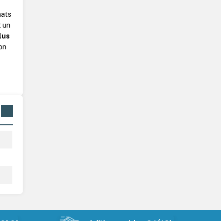
mats
t un
lus
on