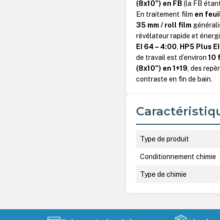
(8x10") en FB
(la FB étan
En traitement film
en feui
35 mm / roll film
généralis
révélateur rapide et énergi
EI 64 – 4:00
,
HP5 Plus EI
de travail est d’environ
10 
(8x10") en 1+19
, des repè
contraste en fin de bain.
Caractéristiq
Type de produit
Conditionnement chimie
Type de chimie