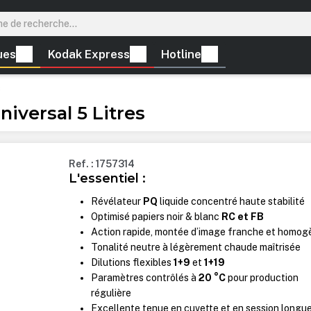
ues
Kodak Express
Hotline
s
iversal 5 Litres
Ref. : 1757314
L'essentiel :
Révélateur
PQ
liquide concentré haute stabilité
Optimisé papiers noir & blanc
RC et FB
Action rapide, montée d’image franche et homog
Tonalité neutre à légèrement chaude maîtrisée
Dilutions flexibles
1+9
et
1+19
Paramètres contrôlés à
20 °C
pour production
régulière
Excellente tenue en cuvette et en session longu