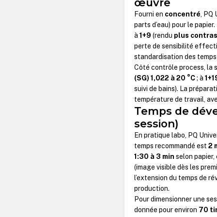
œuvre
Fourni en
concentré
, PQ 
parts d’eau) pour le papier
à
1+9
(rendu
plus contra
perte de sensibilité effec
standardisation des temps e
Côté contrôle process, la 
(SG) 1,022 à 20 °C
; à
1+1
suivi de bains). La préparat
température de travail, a
Temps de dével
session)
En pratique labo, PQ Unive
temps recommandé est
2 
1:30 à 3 min
selon papier, 
(image visible dès les pre
l’extension du temps de ré
production.
Pour dimensionner une ses
donnée pour environ
70 ti