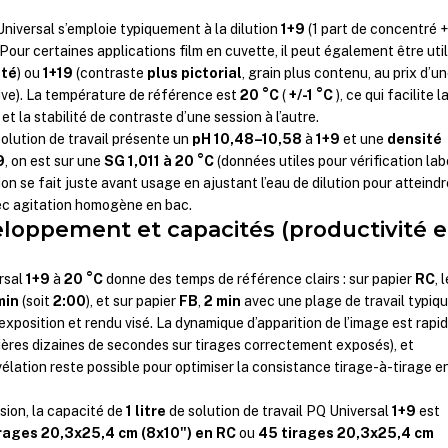
Universal s’emploie typiquement à la dilution
1+9
(1 part de concentré +
. Pour certaines applications film en cuvette, il peut également être util
sté
) ou
1+19
(contraste
plus pictorial
, grain plus contenu, au prix d’u
tive). La température de référence est
20 °C
(
+/-1 °C
), ce qui facilite l
t la stabilité de contraste d’une session à l’autre.
solution de travail présente un
pH 10,48–10,58
à
1+9
et une
densité
9
, on est sur une
SG 1,011 à 20 °C
(données utiles pour vérification lab
ion se fait juste avant usage en ajustant l’eau de dilution pour atteindr
vec agitation homogène en bac.
oppement et capacités (productivité 
rsal
1+9
à
20 °C
donne des temps de référence clairs : sur papier
RC
, 
min
(soit
2:00
), et sur papier
FB
,
2 min
avec une plage de travail typiq
exposition et rendu visé. La dynamique d’apparition de l’image est rapi
mières dizaines de secondes sur tirages correctement exposés), et
vélation reste possible pour optimiser la consistance tirage-à-tirage e
sion, la capacité de
1 litre
de solution de travail PQ Universal
1+9
est
rages 20,3x25,4 cm (8x10") en RC
ou
45 tirages 20,3x25,4 cm