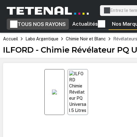
recherche
Passer à la navigation principale
Actualités
Nos Marq
TOUS NOS RAYONS
Accueil
Labo Argentique
Chimie Noir et Blanc
Révélateur
ILFORD - Chimie Révélateur PQ Un
Ignorer la galerie d'images