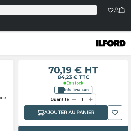
70,19 €
HT
84,23 €
TTC
En stock
Info livraison
ène
Quantité
AJOUTER AU PANIER
e