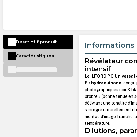
Descriptif produit
Informations 
Caractéristiques
Révélateur con
intensif
Le
ILFORD PQ Universal
S / hydroquinone
, conçu
photographiques noir & b
propre » (bonne tenue en s
délivrant une tonalité d’i
s’intègre naturellement dan
montée d’image franche, une
température.
Dilutions, par