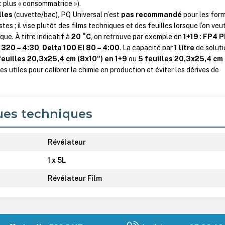
t plus « consommatrice »).
lles
(cuvette/bac), PQ Universal n’est
pas recommandé
pour les for
tes ; il vise plutôt des films techniques et des feuilles lorsque l’on veu
que. À titre indicatif à
20 °C
, on retrouve par exemple en
1+19
:
FP4 P
 320 – 4:30
,
Delta 100 EI 80 – 4:00
. La capacité par
1 litre
de soluti
feuilles 20,3x25,4 cm (8x10") en 1+9
ou
5 feuilles 20,3x25,4 cm
res utiles pour calibrer la chimie en production et éviter les dérives de
ues techniques
Révélateur
1 x 5L
Révélateur Film