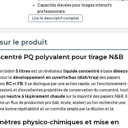
Capacités élevées pour tirages intensifs
professionnels
Lire le descriptif complet
sur le produit
centré PQ polyvalent pour tirage N&B
en bidon
5 litres
est un révélateur
liquide concentré
à base
dimezo
 pour le
développement en cuvette/bac (dish/tray)
des papiers
lanc
RC
et
FB
. Il se distingue par une action rapide, un fonctionnement 
ession) et d’excellentes propriétés de conservation du concentré, tout
mage
neutre à légèrement chaude
sur la majorité des papiers N&B. Il
s un flux de production pro (lab, école, atelier) où l’on recherche une
 bonne répétabilité et un contrôle simple par la dilution et la
amètres physico-chimiques et mise en