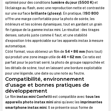
optimisé pour des conditions
lumière du jour (5500 K)
et
l’éclairage au flash, avec une reproduction nette et contrastée
sur une surface
brillante (glossy)
. En pratique, l’
ISO 800
offre une marge confortable pour la photo de soirée, les
intérieurs et les scènes dynamiques, tout en gardant un grain
fin typique de la gamme instax mini. Le résultat : des tirages
denses, saturés juste comme il faut, et une stabilité
d’exposition très appréciable sur les appareils instax à mesure
automatique.
Côté format, vous obtenez un film de
54 × 86 mm
(hors tout)
qui produit une zone image utile de
46 × 62 mm
. Ce ratio est
parfait pour le portrait serré, la photo de groupe rapprochée et
les détails de scène, tout en laissant une bordure exploitable
pour une légende, une date ou une note au feutre.
Compatibilité, environnement
d’usage et bonnes pratiques de
développement
Le film
instax mini Confetti
est compatible avec
tous les
appareils photo instax mini
ainsi qu’avec les
imprimantes
smartphone instax mini
. Il se présente sous forme de